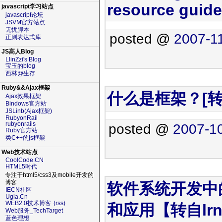
resource guide
javascript学习站点
javascript论坛
JSVM官方站点
无忧脚本
posted @
2007-1
正则表达式库
JS高人Blog
LlinZzi's Blog
宝玉的blog
西林@生存
Ruby&&Ajax框架
什么是框架？[转自
Ajax效果框架
Bindows官方站
JSLinb(Ajax框架)
RubyonRail
rubyonrails
posted @
2007-10
Ruby官方站
类C++的js框架
Web技术站点
CoolCode.CN
HTML5时代
专注于html5/css3及mobile开发的
博客
软件系统开发中
IECN社区
Ugia.Cn
WEB2.0技术博客
(rss)
和应用【转自lr
Web服务_TechTarget
蓝色理想