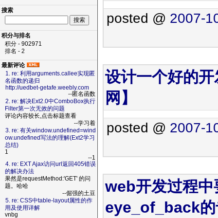
搜索
posted @
2007-10
积分与排名
积分 - 902971
排名 - 2
最新评论
设计一个好的开
1. re: 利用arguments.callee实现匿
名函数的递归
http://uedbet-getafe.weebly.com
网】
--匿名函数
2. re: 解决Ext2.0中ComboBox执行
Filter第一次无效的问题
评论内容较长,点击标题查看
--学习着
posted @
2007-10
3. re: 有关window.undefined=wind
ow.undefined写法的理解(Ext2学习
总结)
1
--1
4. re: EXT Ajax访问url返回405错误
的解决办法
果然是requestMethod:'GET' 的问
web开发过程
题。哈哈
--倔强的土豆
5. re: CSS中table-layout属性的作
eye_of_bac
用及使用详解
vnbg