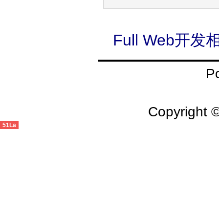
Full Web开发相
P
Copyright 
51La