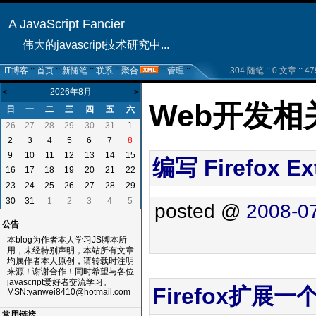
A JavaScript Fancier
伟大的javascript技术研究中...
IT博客
::
首页
::
新随笔
::
联系
::
聚合
::
管理
::
304 随笔 :: 0 文章 :: 47
2026年8月
<
>
Web开发相
日
一
二
三
四
五
六
26
27
28
29
30
31
1
2
3
4
5
6
7
8
9
10
11
12
13
14
15
编写 Firefox E
16
17
18
19
20
21
22
23
24
25
26
27
28
29
30
31
1
2
3
4
5
posted @
2008-07
公告
本blog为作者本人学习JS脚本所
用，未经特别声明，本站所有文章
均属作者本人原创，请转载时注明
来源！谢谢合作！同时希望与各位
javascript爱好者交流学习。
Firefox扩展一
MSN:yanwei8410@hotmail.com
常用链接