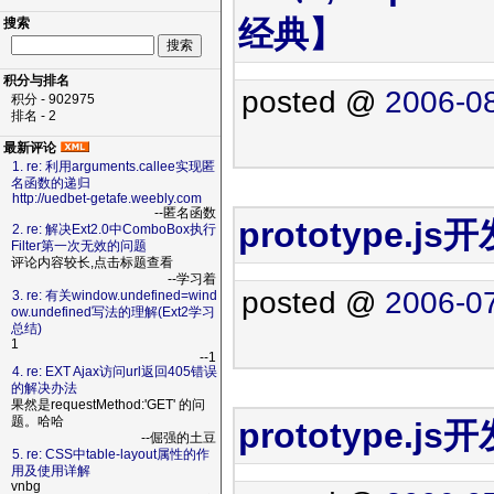
经典】
搜索
积分与排名
posted @
2006-08
积分 - 902975
排名 - 2
最新评论
1. re: 利用arguments.callee实现匿
名函数的递归
http://uedbet-getafe.weebly.com
--匿名函数
prototype
2. re: 解决Ext2.0中ComboBox执行
Filter第一次无效的问题
评论内容较长,点击标题查看
--学习着
posted @
2006-07
3. re: 有关window.undefined=wind
ow.undefined写法的理解(Ext2学习
总结)
1
--1
4. re: EXT Ajax访问url返回405错误
的解决办法
果然是requestMethod:'GET' 的问
题。哈哈
prototype.j
--倔强的土豆
5. re: CSS中table-layout属性的作
用及使用详解
vnbg