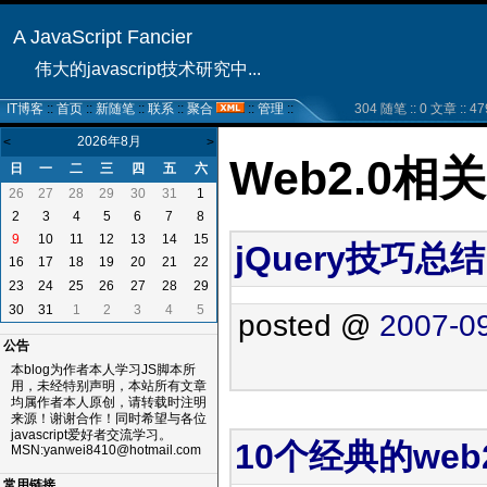
A JavaScript Fancier
伟大的javascript技术研究中...
IT博客
::
首页
::
新随笔
::
联系
::
聚合
::
管理
::
304 随笔 :: 0 文章 :: 47
2026年8月
<
>
Web2.0相
日
一
二
三
四
五
六
26
27
28
29
30
31
1
2
3
4
5
6
7
8
9
10
11
12
13
14
15
jQuery技巧总结
16
17
18
19
20
21
22
23
24
25
26
27
28
29
30
31
1
2
3
4
5
posted @
2007-09
公告
本blog为作者本人学习JS脚本所
用，未经特别声明，本站所有文章
均属作者本人原创，请转载时注明
来源！谢谢合作！同时希望与各位
javascript爱好者交流学习。
10个经典的web
MSN:yanwei8410@hotmail.com
常用链接