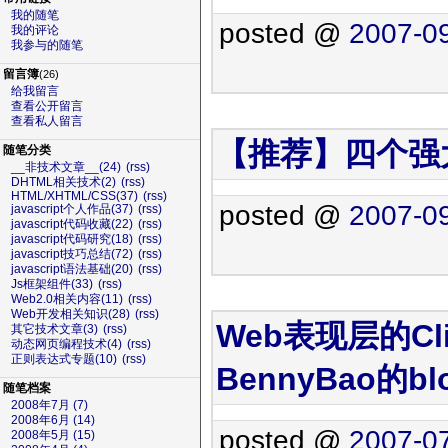
我的随笔
posted @
2007-09
我的评论
我参与的随笔
留言簿
(26)
给我留言
查看公开留言
查看私人留言
【推荐】四个强大的
随笔分类
__非技术文章__(24)
(rss)
DHTML相关技术(2)
(rss)
HTML/XHTML/CSS(37)
(rss)
posted @
2007-09
javascript个人作品(37)
(rss)
javascript代码收藏(22)
(rss)
javascript代码研究(18)
(rss)
javascript技巧总结(72)
(rss)
javascript语法基础(20)
(rss)
Js框架组件(33)
(rss)
Web2.0相关内容(11)
(rss)
Web开发相关知识(28)
(rss)
Web表现层的Cl
其它技术文章(3)
(rss)
动态网页编程技术(4)
(rss)
正则表达式专题(10)
(rss)
BennyBao的bl
随笔档案
2008年7月 (7)
2008年6月 (14)
posted @
2007-07
2008年5月 (15)