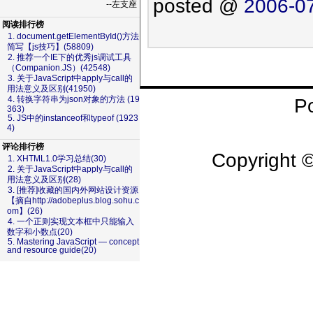
posted @
2006-07
--左支座
阅读排行榜
1. document.getElementById()方法
简写【js技巧】(58809)
2. 推荐一个IE下的优秀js调试工具
（Companion.JS）(42548)
3. 关于JavaScript中apply与call的
用法意义及区别(41950)
4. 转换字符串为json对象的方法 (19
P
363)
5. JS中的instanceof和typeof (1923
4)
评论排行榜
Copyright 
1. XHTML1.0学习总结(30)
2. 关于JavaScript中apply与call的
51La
用法意义及区别(28)
3. [推荐]收藏的国内外网站设计资源
【摘自http://adobeplus.blog.sohu.c
om】(26)
4. 一个正则实现文本框中只能输入
数字和小数点(20)
5. Mastering JavaScript — concept
and resource guide(20)