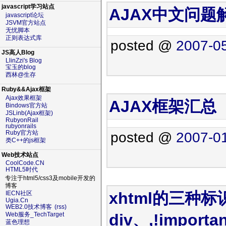
javascript学习站点
AJAX中文问
javascript论坛
JSVM官方站点
无忧脚本
正则表达式库
posted @
2007-05
JS高人Blog
LlinZzi's Blog
宝玉的blog
西林@生存
Ruby&&Ajax框架
Ajax效果框架
AJAX框架汇总【
Bindows官方站
JSLinb(Ajax框架)
RubyonRail
rubyonrails
Ruby官方站
posted @
2007-01
类C++的js框架
Web技术站点
CoolCode.CN
HTML5时代
专注于html5/css3及mobile开发的
博客
xhtml的三种标识
IECN社区
Ugia.Cn
WEB2.0技术博客
(rss)
div、,!impor
Web服务_TechTarget
蓝色理想