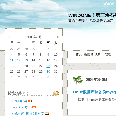
WINDONE！第三块
交流！共享！ 既然选择了远方
<
2008年5月
>
日
一
二
三
四
五
六
27
28
29
30
1
2
3
首页
新随笔
联系
管理
4
5
6
7
8
9
10
11
12
13
14
15
16
17
18
19
20
21
22
23
24
25
26
27
28
29
30
31
1
2
3
4
5
6
7
2008年5月9日
Linux数据库热备份mysql
随笔分类
(156)
摘要: Linux数据库热备份my
LINUX(24)
TestDirect(13)
业余休闲_围棋&象棋(5)