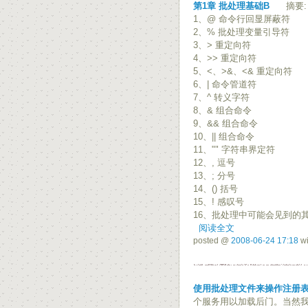
第1章 批处理基础B
摘要: 
1、@ 命令行回显屏蔽符
2、% 批处理变量引导符
3、> 重定向符
4、>> 重定向符
5、<、>&、<& 重定向符
6、| 命令管道符
7、^ 转义字符
8、& 组合命令
9、&& 组合命令
10、|| 组合命令
11、"" 字符串界定符
12、, 逗号
13、; 分号
14、() 括号
15、! 感叹号
16、批处理中可能会见到的其
阅读全文
posted @
2008-06-24 17:18
wi
使用批处理文件来操作注册
个服务用以加载后门。当然我