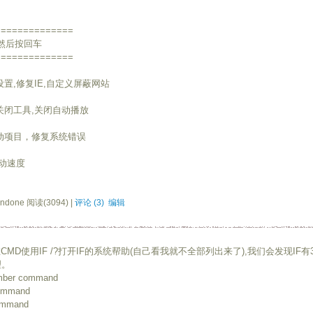
==============
，然后按回车
==============
关设置,修复IE,自定义屏蔽网站
口关闭工具,关闭自动播放
自启动项目，修复系统错误
启动速度
ndone 阅读(3094) |
评论 (3)
编辑
MD使用IF /?打开IF的系统帮助(自己看我就不全部列出来了),我们会发现IF有
理。
mber command
command
command