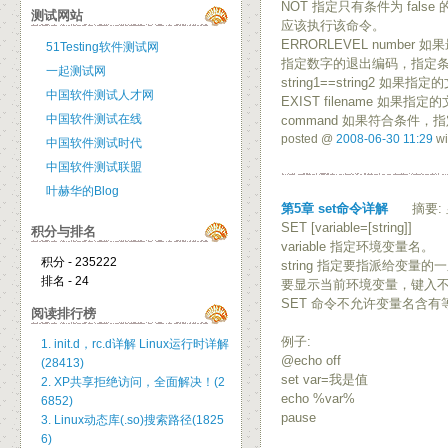
NOT 指定只有条件为 false 
测试网站
应该执行该命令。
ERRORLEVEL numbe
51Testing软件测试网
指定数字的退出编码，指定条件
一起测试网
string1==string2 如
中国软件测试人才网
EXIST filename 如果指
中国软件测试在线
command 如果符合条件
posted @
2008-06-30 11:29
wi
中国软件测试时代
中国软件测试联盟
叶赫华的Blog
第5章 set命令详解
摘要: 显
SET [variable=[string]]
积分与排名
variable 指定环境变量名。
积分 - 235222
string 指定要指派给变量
排名 - 24
要显示当前环境变量，键入不
SET 命令不允许变量名含有
阅读排行榜
例子:
1. init.d，rc.d详解 Linux运行时详解
@echo off
(28413)
set var=我是值
2. XP共享拒绝访问，全面解决！(2
echo %var%
6852)
pause
3. Linux动态库(.so)搜索路径(1825
6)