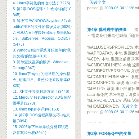
阅读全文
4. Linux字符集的修改方法 (17275)
posted @
2008-06-30 11:28
wi
5. 第2章 DOS循环：for命令详解(10
845)
6. 解决"C:\WINDOWS\system32\ali
edit\a"找不到文件的错误提示(6829)
第4章 批处理中的变量
摘要:
7. ADO.NET 连接数据库字符串(Ora
不需要我们来给他赋值,我们只
cle、SqlServer、Access、ODBC)
(5473)
%ALLUSERSPROFILE
8. Windows操作系统开始菜单的“我
%APPDATA% 本地 返
的文档”的隐藏(4010)
%CD% 本地 返回当前目录
9. 简单查找蓝屏的根源--Windows
%CMDCMDLINE% 本地 
Debug(3847)
%CMDEXTVERSION%
10. linux下mysql的最常用的操作指
%COMPUTERNAME% 
令_创建用户、备份和还原数据库(3
%COMSPEC% 系统 返
820)
%DATE% 系统 返回当前日期。
11. XP文件共享解决方案！(3446)
date 命令的详细信息，请参阅 
12. Mercury TestDirector 8.0安装配
%ERRORLEVEL% 系
置手册(3273)
%HOMEDRIVE%
阅读全文
13. linux top命令详解(3153)
posted @
2008-06-30 11:26
wi
14. 第7章 DOS编程高级技巧--结束
篇(3094)
15. 2006年下半年系统分析师试卷
及答案和分析(3041)
第3章 FOR命令中的变量
摘要