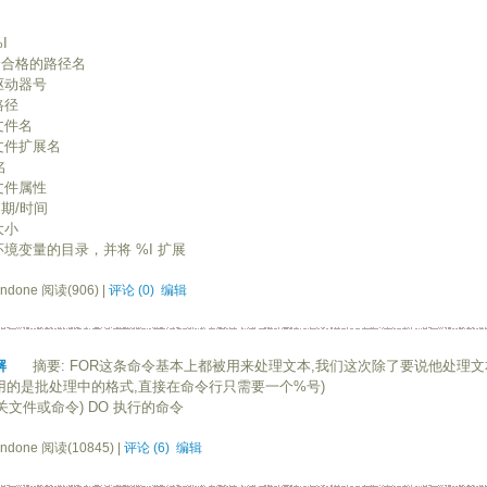
I
个完全合格的路径名
个驱动器号
路径
个文件名
个文件扩展名
名
的文件属性
日期/时间
大小
路径环境变量的目录，并将 %I 扩展
ndone 阅读(906) |
评论 (0)
编辑
解
摘要: FOR这条命令基本上都被用来处理文本,我们这次除了要说他处理文
用的是批处理中的格式,直接在命令行只需要一个%号)
(相关文件或命令) DO 执行的命令
ndone 阅读(10845) |
评论 (6)
编辑