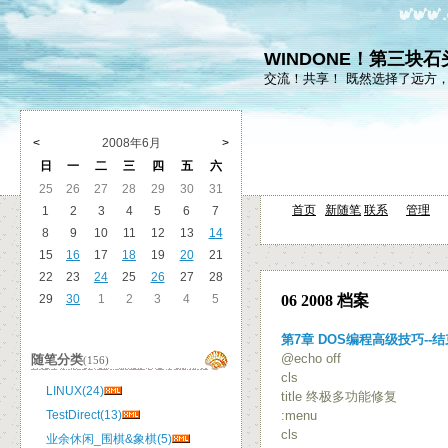
WINDONE！第三块
交流！共享！ 既然选择了远方
<
2008年6月
>
日
一
二
三
四
五
六
25
26
27
28
29
30
31
首页
新随笔
联系
管理
1
2
3
4
5
6
7
8
9
10
11
12
13
14
15
16
17
18
19
20
21
22
23
24
25
26
27
28
29
30
1
2
3
4
5
06 2008 档案
第7章 DOS编程高级技巧--
@echo off
随笔分类
(156)
cls
LINUX(24)
title 终极多功能修复
TestDirect(13)
:menu
cls
业余休闲_围棋&象棋(5)