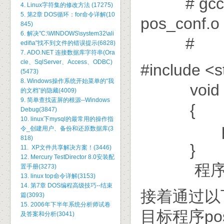
# gcc -sh
4. Linux字符集的修改方法 (17275)
5. 第2章 DOS循环：for命令详解(10
pos_conf.o
845)
6. 解决"C:\WINDOWS\system32\ali
#
edit\a"找不到文件的错误提示(6828)
7. ADO.NET 连接数据库字符串(Ora
cle、SqlServer、Access、ODBC)
#include <s
(5473)
8. Windows操作系统开始菜单的“我
void p
的文档”的隐藏(4009)
9. 简单查找蓝屏的根源--Windows
{
Debug(3847)
10. linux下mysql的最常用的操作指
printf("/
令_创建用户、备份和还原数据库(3
818)
}
11. XP文件共享解决方案！(3446)
12. Mercury TestDirector 8.0安装配
程序1: p
置手册(3273)
13. linux top命令详解(3153)
14. 第7章 DOS编程高级技巧--结束
接着通过以下
篇(3093)
15. 2006年下半年系统分析师试卷
目标程序po
及答案和分析(3041)