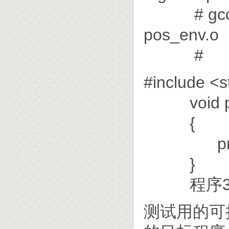
# gcc -sh
pos_env.o
#
#include <s
void po
{
printf("/
}
程序3: p
测试用的可