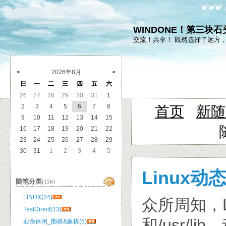
WINDONE！第三块
交流！共享！ 既然选择了远方
<
2026年8月
>
日
一
二
三
四
五
六
26
27
28
29
30
31
1
2
3
4
5
6
7
8
首页
新随
9
10
11
12
13
14
15
16
17
18
19
20
21
22
23
24
25
26
27
28
29
30
31
1
2
3
4
5
Linux动
随笔分类
(156)
LINUX(24)
众所周知，L
TestDirect(13)
和/usr/
业余休闲_围棋&象棋(5)