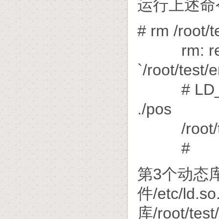
运行上述命
# rm /root/t
rm: remov
`/root/test/
# LD_LIBR
./pos
/root/tes
#
第3个动态
件/etc/l
库/root/te