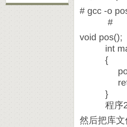
# gcc -o po
#
void pos();
int mai
{
pos(
retur
}
程序2: m
然后把库文件移动