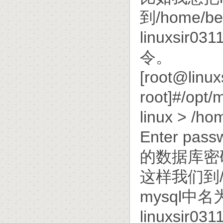
到/home/
linuxsi
令。
[root@linux
root]#/opt/
linux > /ho
Enter p
的数据库密
这样我们到/
mysql中
linuxsir031