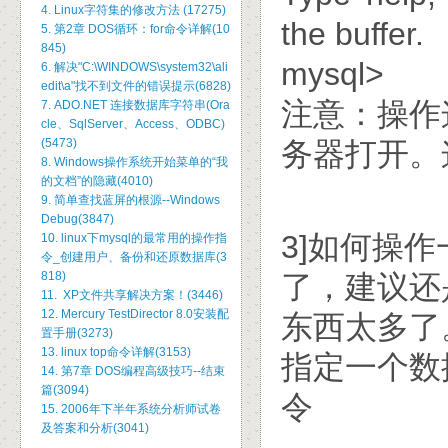
4. Linux字符集的修改方法 (17275)
the buffer.
5. 第2章 DOS循环：for命令详解(10
845)
mysql>
6. 解决"C:\WINDOWS\system32\ali
edit\a"找不到文件的错误提示(6828)
注意：操作
7. ADO.NET 连接数据库字符串(Ora
cle、SqlServer、Access、ODBC)
(5473)
务器打开。
8. Windows操作系统开始菜单的“我
的文档”的隐藏(4010)
9. 简单查找蓝屏的根源--Windows
Debug(3847)
3]如何操
10. linux下mysql的最常用的操作指
令_创建用户、备份和还原数据库(3
818)
了，建议还
11. XP文件共享解决方案！(3446)
12. Mercury TestDirector 8.0安装配
东西太多了
置手册(3273)
13. linux top命令详解(3153)
指定一个数
14. 第7章 DOS编程高级技巧--结束
篇(3094)
令
15. 2006年下半年系统分析师试卷
及答案和分析(3041)