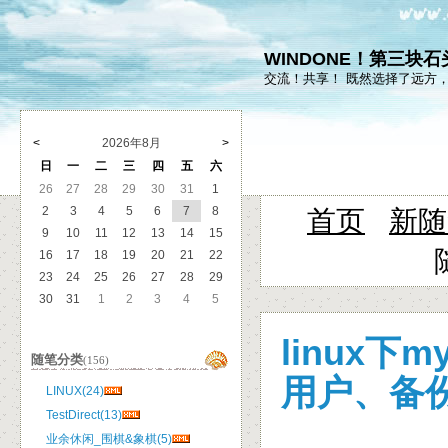
WINDONE！第三块
交流！共享！ 既然选择了远方
<
2026年8月
>
日
一
二
三
四
五
六
26
27
28
29
30
31
1
2
3
4
5
6
7
8
首页
新随
9
10
11
12
13
14
15
16
17
18
19
20
21
22
23
24
25
26
27
28
29
30
31
1
2
3
4
5
linux下
随笔分类
(156)
用户、备
LINUX(24)
TestDirect(13)
业余休闲_围棋&象棋(5)