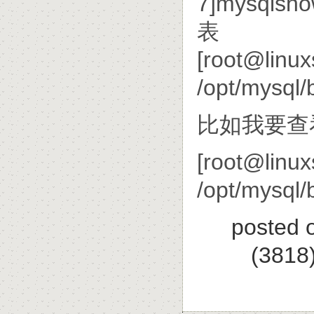
7]mysq
表
[root@linux
/opt/mysql
比如我要查看
[root@linux
/opt/mysql/
posted 
(3818