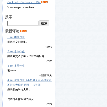
Cockerel—Co-founder's Blog
You can get more there!
搜索
最新评论
1. re: 本周作业
图形学交到哪里?
--建伟
2. re: 本周作业
据说要交图形学大作业中期报告
--小虎
3. re: 本周作业
要~~~~
--踏雪赤兔
4. re: 这周作业（虽然迟了点 不过应该
不影响大局吧 呵呵）[未登录]
影响我的学习大局！
这周什么作业啊？靓女！
--小伟