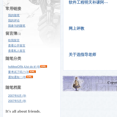
软件工程明天补课阿~~
常用链接
我的随笔
我的评论
我参与的随笔
网上评教
留言簿
(1)
给我留言
查看公开留言
查看私人留言
关于选指导老师
随笔分类
hoMewORk,jUst do it! (6)
要考试了吗？(3)
通知通知！(8)
Copyr
随笔档案
2007年6月 (9)
2007年5月 (8)
It's all about friends.