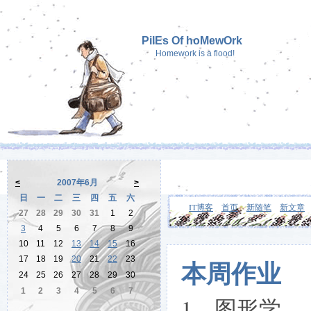
PilEs Of hoMewOrk
Homework is a flood!
<
2007年6月
>
日
一
二
三
四
五
六
IT博客
首页
新随笔
新文章
27
28
29
30
31
1
2
3
4
5
6
7
8
9
10
11
12
13
14
15
16
17
18
19
20
21
22
23
本周作业
24
25
26
27
28
29
30
1
2
3
4
5
6
7
1、图形学