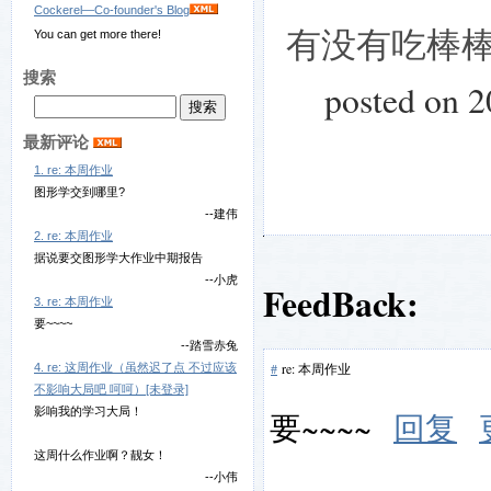
Cockerel—Co-founder's Blog
有没有吃棒
You can get more there!
搜索
posted on 
最新评论
1. re: 本周作业
图形学交到哪里?
--建伟
2. re: 本周作业
据说要交图形学大作业中期报告
--小虎
FeedBack:
3. re: 本周作业
要~~~~
--踏雪赤兔
#
re: 本周作业
4. re: 这周作业（虽然迟了点 不过应该
不影响大局吧 呵呵）[未登录]
影响我的学习大局！
要~~~~
回复
这周什么作业啊？靓女！
--小伟