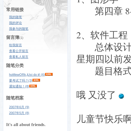
第四章 8-
常用链接
我的随笔
我的评论
我参与的随笔
2、软件工程
留言簿
(1)
总体设计规
给我留言
查看公开留言
星期四以前
查看私人留言
随笔分类
题目格式：
hoMewORk,jUst do it! (6)
要考试了吗？(3)
通知通知！(8)
哦 又没了
随笔档案
2007年6月 (9)
2007年5月 (8)
儿童节快乐啊
It's all about friends.