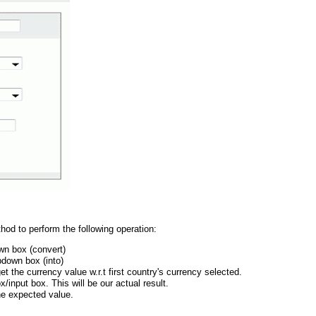
hod to perform the following operation:
own box (convert)
pdown box (into)
et the currency value w.r.t first country's currency selected.
/input box. This will be our actual result.
he expected value.