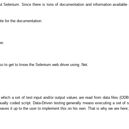
about Selenium. Since there is tons of documentation and information availabl
ite for the documentation:
re:
so to get to know the Selenium web driver using .Net.
h which a set of test input and/or output values are read from data files (O
nually coded script. Data-Driven testing generally means executing a set of s
leaves it up to the user to implement this on his own. That is why we are here;