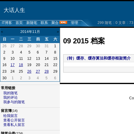
大话人生
IT博客
::
首页
::
新随笔
::
联系
::
聚合
::
管理
::
299 随笔 :: 0 文章 :: 73 
2014年11月
<
>
09 2015 档案
日
一
二
三
四
五
六
26
27
28
29
30
31
1
2
3
4
5
6
7
8
（转）缓存、缓存算法和缓存框架简介
9
10
11
12
13
14
15
16
19
20
21
22
17
18
23
24
25
29
26
27
28
30
1
2
3
4
5
6
常用链接
我的随笔
我的评论
Co
我参与的随笔
留言簿
(14)
给我留言
查看公开留言
查看私人留言
随笔分类
(274)