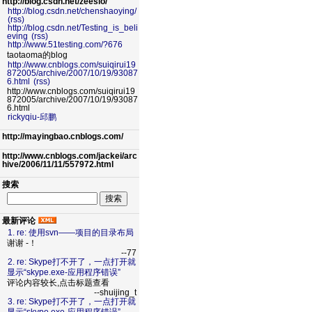
http://blog.csdn.net/zeeslo/
http://blog.csdn.net/chenshaoying/
(rss)
http://blog.csdn.net/Testing_is_beli
eving
(rss)
http://www.51testing.com/?676
taotaoma的blog
http://www.cnblogs.com/suiqirui19
872005/archive/2007/10/19/93087
6.html
(rss)
http://www.cnblogs.com/suiqirui19
872005/archive/2007/10/19/93087
6.html
rickyqiu-邱鹏
http://mayingbao.cnblogs.com/
http://www.cnblogs.com/jackei/arc
hive/2006/11/11/557972.html
搜索
最新评论
1. re: 使用svn——项目的目录布局
谢谢 -！
--77
2. re: Skype打不开了，一点打开就
显示“skype.exe-应用程序错误”
评论内容较长,点击标题查看
--shuijing_t
3. re: Skype打不开了，一点打开就