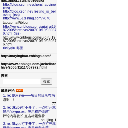
http://blog.csdn.net/zeeslo/
http://blog.csdn.net/chenshaoying/
(rss)
http://blog.csdn.net/Testing_is_beli
eving
(rss)
http://www.51testing.com/?676
taotaoma的blog
http://www.cnblogs.com/suiqirui19
872005/archive/2007/10/19/93087
6.html
(rss)
http://www.cnblogs.com/suiqirui19
872005/archive/2007/10/19/93087
6.html
rickyqiu-邱鹏
http://mayingbao.cnblogs.com/
http://www.cnblogs.com/jackei/arc
hive/2006/11/11/557972.html
搜索
最新评论
1. re: 使用svn——项目的目录布局
谢谢 -！
--77
2. re: Skype打不开了，一点打开就
显示“skype.exe-应用程序错误”
评论内容较长,点击标题查看
--shuijing_t
3. re: Skype打不开了，一点打开就