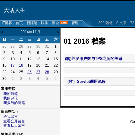
大话人生
IT博客
::
首页
::
新随笔
::
联系
::
聚合
::
管理
::
299 随笔 :: 0 文章 :: 73 
2014年11月
<
>
01 2016 档案
日
一
二
三
四
五
六
26
27
28
29
30
31
1
2
3
4
5
6
7
8
(转)并发用户数与TPS之间的关系
9
10
11
12
13
14
15
16
19
20
21
22
17
18
23
24
25
29
26
27
28
30
1
2
3
4
5
6
（转）Servlet调用流程
常用链接
我的随笔
我的评论
我参与的随笔
留言簿
(14)
给我留言
查看公开留言
Co
查看私人留言
随笔分类
(274)