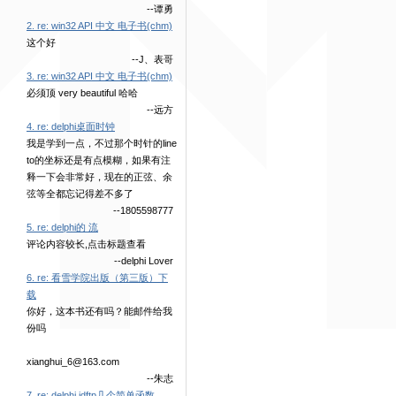
--谭勇
2. re: win32 API 中文 电子书(chm)
这个好
--J、表哥
3. re: win32 API 中文 电子书(chm)
必须顶 very beautiful 哈哈
--远方
4. re: delphi桌面时钟
我是学到一点，不过那个时针的line
to的坐标还是有点模糊，如果有注
释一下会非常好，现在的正弦、余
弦等全都忘记得差不多了
--1805598777
5. re: delphi的 流
评论内容较长,点击标题查看
--delphi Lover
6. re: 看雪学院出版（第三版）下
载
你好，这本书还有吗？能邮件给我
份吗
xianghui_6@163.com
--朱志
7. re: delphi idftp几个简单函数