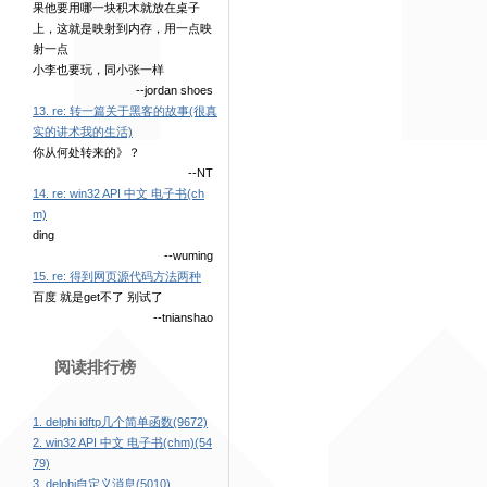
果他要用哪一块积木就放在桌子
上，这就是映射到内存，用一点映
射一点
小李也要玩，同小张一样
--jordan shoes
13. re: 转一篇关于黑客的故事(很真
实的讲术我的生活)
你从何处转来的》？
--NT
14. re: win32 API 中文 电子书(ch
m)
ding
--wuming
15. re: 得到网页源代码方法两种
百度 就是get不了 别试了
--tnianshao
阅读排行榜
1. delphi idftp几个简单函数(9672)
2. win32 API 中文 电子书(chm)(54
79)
3. delphi自定义消息(5010)