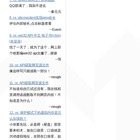
QQ群满了，我加不进去
--秦元元
8. re: idicmpclient实现ping命令
评论内容较长,点击标题查看
--Guest
9. re: win32 API 中文 电子书(chm)
[未登录]
找了一天了，就为了这个，网上那
个啥新编win32 api太撇了...谢谢
--张
10. re: API获取网页源文件
像这样写只能读取一部分！
--neugls
11. re: API获取网页源文件
不知道你自己试过没有，我在线程
里调用该函数取不到网页内容！不
知道是为什么！
--neugls
12. re: 保护模式下的虚拟内存是怎
么实现的？
小张要先玩，从老师（硬盘）那里
要来积木，放在口袋里，口袋就是
2GB虚拟地址，全部在口袋里，如