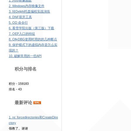
1. 内存映像函数
2. Windows内存映像文件
3. 转Delphi托盘编程实战演练
4. DNF双开工具
5. OD 命令行
6. 看雪学院出版（第三版）下载
7. OEP入口的特征
8. OllyDBG使用时用的的几种断点
9. 保护模式下的虚拟内存是怎么实
现的？
10. 破解常用的一些API
积分与排名
积分 - 159183
排名 - 43
最新评论
1. re: forcedirectories和CreateDire
ctory
领教了。谢谢