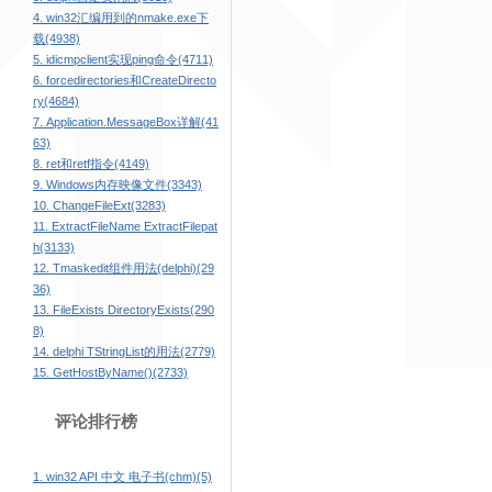
4. win32汇编用到的nmake.exe下
载(4938)
5. idicmpclient实现ping命令(4711)
6. forcedirectories和CreateDirecto
ry(4684)
7. Application.MessageBox详解(41
63)
8. ret和retf指令(4149)
9. Windows内存映像文件(3343)
10. ChangeFileExt(3283)
11. ExtractFileName ExtractFilepat
h(3133)
12. Tmaskedit组件用法(delphi)(29
36)
13. FileExists DirectoryExists(290
8)
14. delphi TStringList的用法(2779)
15. GetHostByName()(2733)
评论排行榜
1. win32 API 中文 电子书(chm)(5)