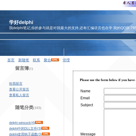
学好delphi
我delphi笔记,你的参与就是对我最大的支持,还有汇编语言也在学 我的QQ群:7959
首页
新随笔
联系
聚合
管理
留言簿
(1)
Please use the form below if you have
给我留言
查看公开留言
Name
查看私人留言
Email
Subject
随笔分类
(103)
delphi winsock(4)
delphi中的DLL文件(3)
Message
delphi使用钩子函数(3)