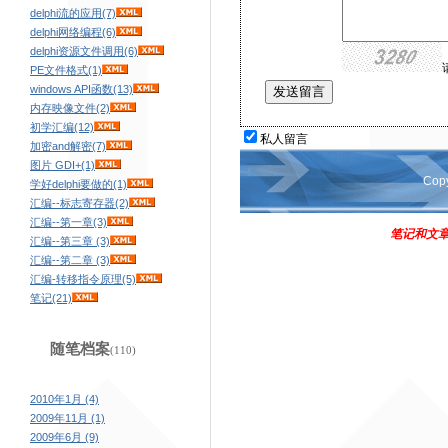
delphi流的应用(7)
delphi网络编程(6)
delphi资源文件调用(6)
PE文件格式(1)
windows API函数(13)
内存映像文件(2)
初学汇编(12)
私人留言
加密and解密(7)
图片 GDI+(1)
Cop
学好delphi要做的(1)
汇编--标志寄存器(2)
汇编--第一章(3)
笔记和文章
汇编--第三章 (3)
汇编--第二章 (3)
汇编-转移指令原理(5)
笔记(21)
随笔档案
(110)
2010年1月 (4)
2009年11月 (1)
2009年6月 (9)