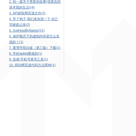
2. 转一篇关于黑客的故事(很真实的
讲术我的生活)(4)
3. API获取网页源文件(2)
4. 学了钩子,我们来加深一下,自己
写键盘记录(2)
5. GetHostByName()(1)
6. 保护模式下的虚拟内存是怎么实
现的？(1)
7. 看雪学院出版（第三版）下载(1)
8. 学好delphi要做的(1)
9. 实例:手机号查寻工具(1)
10. 得到网页源代码方法两种(1)