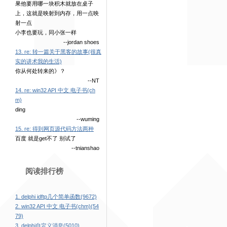
果他要用哪一块积木就放在桌子
上，这就是映射到内存，用一点映
射一点
小李也要玩，同小张一样
--jordan shoes
13. re: 转一篇关于黑客的故事(很真
实的讲术我的生活)
你从何处转来的》？
--NT
14. re: win32 API 中文 电子书(ch
m)
ding
--wuming
15. re: 得到网页源代码方法两种
百度 就是get不了 别试了
--tnianshao
阅读排行榜
1. delphi idftp几个简单函数(9672)
2. win32 API 中文 电子书(chm)(54
79)
3. delphi自定义消息(5010)