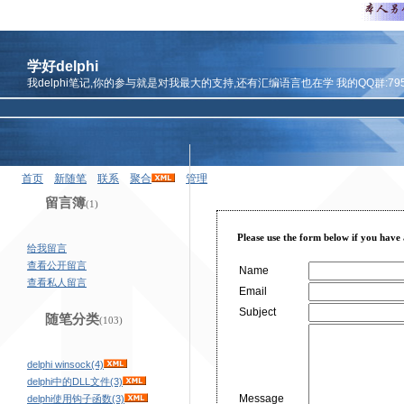
学好delphi
我delphi笔记,你的参与就是对我最大的支持,还有汇编语言也在学 我的QQ群:7959
首页
新随笔
联系
聚合
管理
留言簿
(1)
Please use the form below if you have
给我留言
查看公开留言
Name
查看私人留言
Email
Subject
随笔分类
(103)
delphi winsock(4)
delphi中的DLL文件(3)
Message
delphi使用钩子函数(3)