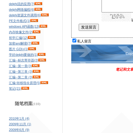
delphi流的应用(7)
delphi网络编程(6)
delphi资源文件调用(6)
PE文件格式(1)
windows API函数(13)
内存映像文件(2)
初学汇编(12)
私人留言
加密and解密(7)
图片 GDI+(1)
Cop
学好delphi要做的(1)
汇编--标志寄存器(2)
汇编--第一章(3)
笔记和文章
汇编--第三章 (3)
汇编--第二章 (3)
汇编-转移指令原理(5)
笔记(21)
随笔档案
(110)
2010年1月 (4)
2009年11月 (1)
2009年6月 (9)