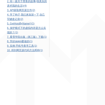
2. 转一篇关于黑客的故事(很真实的
讲术我的生活)(4)
3. API获取网页源文件(2)
4. 学了钩子,我们来加深一下,自己
写键盘记录(2)
5. GetHostByName()(1)
6. 保护模式下的虚拟内存是怎么实
现的？(1)
7. 看雪学院出版（第三版）下载(1)
8. 学好delphi要做的(1)
9. 实例:手机号查寻工具(1)
10. 得到网页源代码方法两种(1)