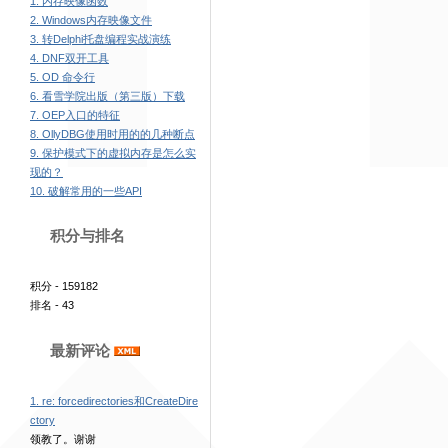
1. 内存映像函数
2. Windows内存映像文件
3. 转Delphi托盘编程实战演练
4. DNF双开工具
5. OD 命令行
6. 看雪学院出版（第三版）下载
7. OEP入口的特征
8. OllyDBG使用时用的的几种断点
9. 保护模式下的虚拟内存是怎么实
现的？
10. 破解常用的一些API
积分与排名
积分 - 159182
排名 - 43
最新评论
1. re: forcedirectories和CreateDire
ctory
领教了。谢谢