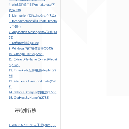
4. win32汇编用到的nmake.exe下
载(4938)
5. idicmpclient实现ping命令(4711)
6. forcedirectories和CreateDirecto
ry(4684)
7. Application.MessageBox详解(41
63)
8. ret和retf指令(4149)
9. Windows内存映像文件(3343)
10. ChangeFileExt(3283)
11. ExtractFileName ExtractFilepat
h(3133)
12. Tmaskedit组件用法(delphi)(29
36)
13. FileExists DirectoryExists(290
8)
14. delphi TStringList的用法(2779)
15. GetHostByName()(2733)
评论排行榜
1. win32 API 中文 电子书(chm)(5)