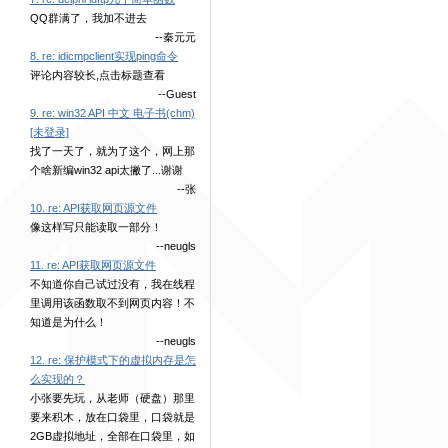
QQ群满了，我加不进去
--秦元元
8. re: idicmpclient实现ping命令
评论内容较长,点击标题查看
--Guest
9. re: win32 API 中文 电子书(chm)
[未登录]
找了一天了，就为了这个，网上那
个啥新编win32 api太撇了...谢谢
--张
10. re: API获取网页源文件
像这样写只能读取一部分！
--neugls
11. re: API获取网页源文件
不知道你自己试过没有，我在线程
里调用该函数取不到网页内容！不
知道是为什么！
--neugls
12. re: 保护模式下的虚拟内存是怎
么实现的？
小张要先玩，从老师（硬盘）那里
要来积木，放在口袋里，口袋就是
2GB虚拟地址，全部在口袋里，如