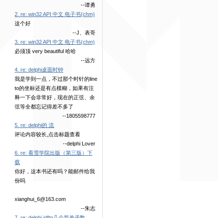
--谭勇
2. re: win32 API 中文 电子书(chm)
这个好
--J、表哥
3. re: win32 API 中文 电子书(chm)
必须顶 very beautiful 哈哈
--远方
4. re: delphi桌面时钟
我是学到一点，不过那个时针的line
to的坐标还是有点模糊，如果有注
释一下会非常好，现在的正弦、余
弦等全都忘记得差不多了
--1805598777
5. re: delphi的 流
评论内容较长,点击标题查看
--delphi Lover
6. re: 看雪学院出版（第三版）下
载
你好，这本书还有吗？能邮件给我
份吗
xianghui_6@163.com
--朱志
7. re: delphi idftp几个简单函数