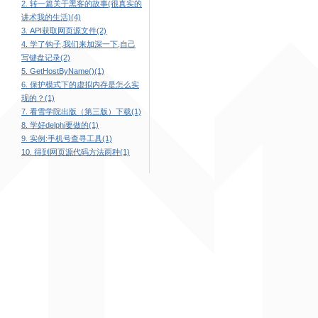
2. 转一篇关于黑客的故事(很真实的
讲术我的生活)(4)
3. API获取网页源文件(2)
4. 学了钩子,我们来加深一下,自己
写键盘记录(2)
5. GetHostByName()(1)
6. 保护模式下的虚拟内存是怎么实
现的？(1)
7. 看雪学院出版（第三版）下载(1)
8. 学好delphi要做的(1)
9. 实例:手机号查寻工具(1)
10. 得到网页源代码方法两种(1)