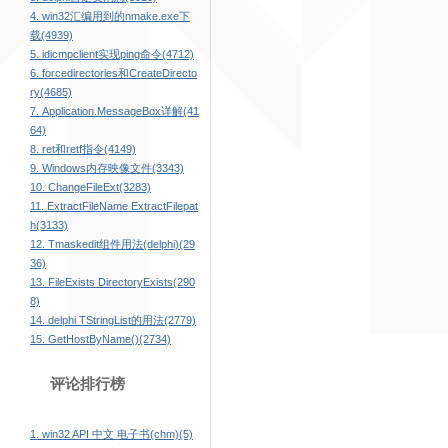
4. win32汇编用到的nmake.exe下
载(4939)
5. idicmpclient实现ping命令(4712)
6. forcedirectories和CreateDirecto
ry(4685)
7. Application.MessageBox详解(41
64)
8. ret和retf指令(4149)
9. Windows内存映像文件(3343)
10. ChangeFileExt(3283)
11. ExtractFileName ExtractFilepat
h(3133)
12. Tmaskedit组件用法(delphi)(29
36)
13. FileExists DirectoryExists(290
8)
14. delphi TStringList的用法(2779)
15. GetHostByName()(2734)
评论排行榜
1. win32 API 中文 电子书(chm)(5)