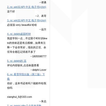
--谭勇
2. re: win32 API 中文 电子书(chm)
这个好
--J、表哥
3. re: win32 API 中文 电子书(chm)
必须顶 very beautiful 哈哈
--远方
4. re: delphi桌面时钟
我是学到一点，不过那个时针的line
to的坐标还是有点模糊，如果有注
释一下会非常好，现在的正弦、余
弦等全都忘记得差不多了
--1805598777
5. re: delphi的 流
评论内容较长,点击标题查看
--delphi Lover
6. re: 看雪学院出版（第三版）下
载
你好，这本书还有吗？能邮件给我
份吗
xianghui_6@163.com
--朱志
7. re: delphi idftp几个简单函数