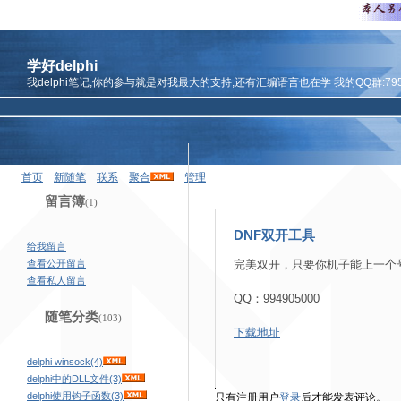
学好delphi
我delphi笔记,你的参与就是对我最大的支持,还有汇编语言也在学 我的QQ群:7959
首页
新随笔
联系
聚合
管理
留言簿
(1)
DNF双开工具
给我留言
查看公开留言
完美双开，只要你机子能上一个
查看私人留言
QQ：994905000
随笔分类
(103)
下载地址
delphi winsock(4)
delphi中的DLL文件(3)
delphi使用钩子函数(3)
只有注册用户
登录
后才能发表评论。