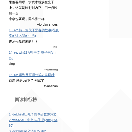
果他要用哪一块积木就放在桌子
上，这就是映射到内存，用一点映
射一点
小李也要玩，同小张一样
--jordan shoes
13. re: 转一篇关于黑客的故事(很真
实的讲术我的生活)
你从何处转来的》？
--NT
14. re: win32 API 中文 电子书(ch
m)
ding
--wuming
15. re: 得到网页源代码方法两种
百度 就是get不了 别试了
--tnianshao
阅读排行榜
1. delphi idftp几个简单函数(9672)
2. win32 API 中文 电子书(chm)(54
80)
3. delphi自定义消息(5010)