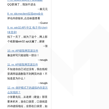
QQ群满了，我加不进去
--秦元元
8. re: idicmpclient实现ping命令
评论内容较长,点击标题查看
--Guest
9. re: win32 API 中文 电子书(chm)
[未登录]
找了一天了，就为了这个，网上那
个啥新编win32 api太撇了...谢谢
--张
10. re: API获取网页源文件
像这样写只能读取一部分！
--neugls
11. re: API获取网页源文件
不知道你自己试过没有，我在线程
里调用该函数取不到网页内容！不
知道是为什么！
--neugls
12. re: 保护模式下的虚拟内存是怎
么实现的？
小张要先玩，从老师（硬盘）那里
要来积木，放在口袋里，口袋就是
2GB虚拟地址，全部在口袋里，如