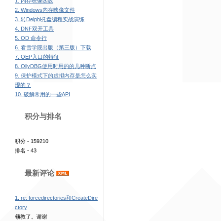
1. 内存映像函数
2. Windows内存映像文件
3. 转Delphi托盘编程实战演练
4. DNF双开工具
5. OD 命令行
6. 看雪学院出版（第三版）下载
7. OEP入口的特征
8. OllyDBG使用时用的的几种断点
9. 保护模式下的虚拟内存是怎么实
现的？
10. 破解常用的一些API
积分与排名
积分 - 159210
排名 - 43
最新评论
1. re: forcedirectories和CreateDire
ctory
领教了。谢谢