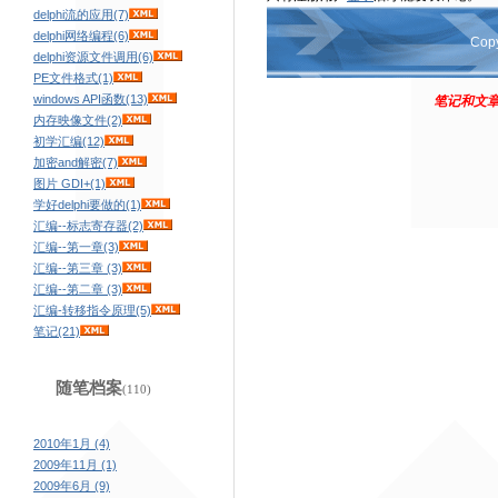
delphi流的应用(7)
delphi网络编程(6)
Cop
delphi资源文件调用(6)
PE文件格式(1)
windows API函数(13)
笔记和文章
内存映像文件(2)
初学汇编(12)
加密and解密(7)
图片 GDI+(1)
学好delphi要做的(1)
汇编--标志寄存器(2)
汇编--第一章(3)
汇编--第三章 (3)
汇编--第二章 (3)
汇编-转移指令原理(5)
笔记(21)
随笔档案
(110)
2010年1月 (4)
2009年11月 (1)
2009年6月 (9)