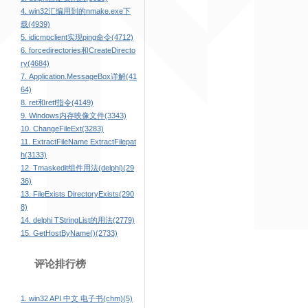
4. win32汇编用到的nmake.exe下
载(4939)
5. idicmpclient实现ping命令(4712)
6. forcedirectories和CreateDirecto
ry(4684)
7. Application.MessageBox详解(41
64)
8. ret和retf指令(4149)
9. Windows内存映像文件(3343)
10. ChangeFileExt(3283)
11. ExtractFileName ExtractFilepat
h(3133)
12. Tmaskedit组件用法(delphi)(29
36)
13. FileExists DirectoryExists(290
8)
14. delphi TStringList的用法(2779)
15. GetHostByName()(2733)
评论排行榜
1. win32 API 中文 电子书(chm)(5)