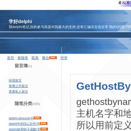
学好delphi
我delphi笔记,你的参与就是对我最大的支持,还有汇编语言也在学 我的QQ群:7959
首页
新随笔
联系
聚合
管理
留言簿
(1)
给我留言
GetHostBy
查看公开留言
查看私人留言
gethost
随笔分类
(103)
主机名字和
delphi winsock(4)
所以用前定
delphi中的DLL文件(3)
delphi使用钩子函数(3)