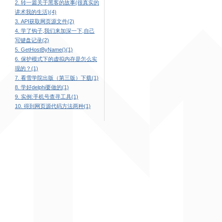
2. 转一篇关于黑客的故事(很真实的
讲术我的生活)(4)
3. API获取网页源文件(2)
4. 学了钩子,我们来加深一下,自己
写键盘记录(2)
5. GetHostByName()(1)
6. 保护模式下的虚拟内存是怎么实
现的？(1)
7. 看雪学院出版（第三版）下载(1)
8. 学好delphi要做的(1)
9. 实例:手机号查寻工具(1)
10. 得到网页源代码方法两种(1)