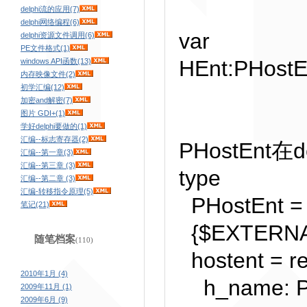
delphi流的应用(7)
delphi网络编程(6)
var
delphi资源文件调用(6)
PE文件格式(1)
HEnt:PHostE
windows API函数(13)
内存映像文件(2)
初学汇编(12)
加密and解密(7)
图片 GDI+(1)
学好delphi要做的(1)
汇编--标志寄存器(2)
PHostEnt在
汇编--第一章(3)
汇编--第三章 (3)
type
汇编--第二章 (3)
汇编-转移指令原理(5)
PHostEnt = 
笔记(21)
{$EXTERNAL
随笔档案
(110)
hostent = r
2010年1月 (4)
h_name: P
2009年11月 (1)
2009年6月 (9)