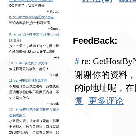
QQ群满了，我加不进去
--秦元元
8. re: idicmpclient实现ping命令
评论内容较长,点击标题查看
--Guest
9. re: win32 API 中文 电子书(chm)
FeedBack:
[未登录]
找了一天了，就为了这个，网上那
个啥新编win32 api太撇了...谢谢
--张
#
re: GetHost
10. re: API获取网页源文件
像这样写只能读取一部分！
谢谢你的资料
--neugls
11. re: API获取网页源文件
的ip地址呢，
不知道你自己试过没有，我在线程
里调用该函数取不到网页内容！不
复
更多评论
知道是为什么！
--neugls
12. re: 保护模式下的虚拟内存是怎
么实现的？
小张要先玩，从老师（硬盘）那里
要来积木，放在口袋里，口袋就是
2GB虚拟地址，全部在口袋里，如