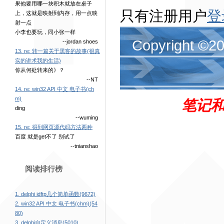
果他要用哪一块积木就放在桌子
只有注册用户
登
上，这就是映射到内存，用一点映
射一点
小李也要玩，同小张一样
Copyright ©
--jordan shoes
13. re: 转一篇关于黑客的故事(很真
实的讲术我的生活)
你从何处转来的》？
--NT
14. re: win32 API 中文 电子书(ch
m)
笔记和
ding
--wuming
15. re: 得到网页源代码方法两种
百度 就是get不了 别试了
--tnianshao
阅读排行榜
1. delphi idftp几个简单函数(9672)
2. win32 API 中文 电子书(chm)(54
80)
3. delphi自定义消息(5010)