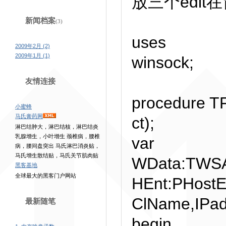
放三个edit在
新闻档案
(3)
uses
2009年2月 (2)
2009年1月 (1)
winsock;
友情连接
procedure T
小蜜蜂
马氏膏药网
ct);
淋巴结肿大，淋巴结核，淋巴结炎
乳腺增生，小叶增生 颈椎病，腰椎
var
病，腰间盘突出 马氏淋巴消炎贴，
马氏增生散结贴，马氏关节肌肉贴
WData:TWSA
黑客基地
全球最大的黑客门户网站
HEnt:PHostE
ClName,IPad:
最新随笔
begin