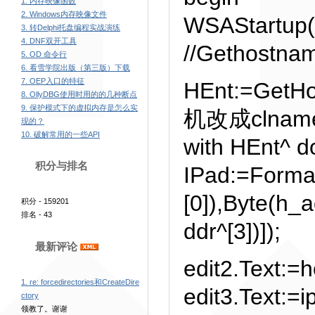
1. 内存映像函数
2. Windows内存映像文件
WSAStartup
3. 转Delphi托盘编程实战演练
4. DNF双开工具
//Gethostn
5. OD 命令行
6. 看雪学院出版（第三版）下载
7. OEP入口的特征
HEnt:=GetHo
8. OllyDBG使用时用的的几种断点
9. 保护模式下的虚拟内存是怎么实
机改成clnam
现的？
10. 破解常用的一些API
with HEnt^ d
积分与排名
IPad:=Forma
[0]),Byte(h_
积分 - 159201
排名 - 43
ddr^[3])]);
最新评论
edit2.Text:
1. re: forcedirectories和CreateDire
edit3.Text:=
ctory
领教了。谢谢