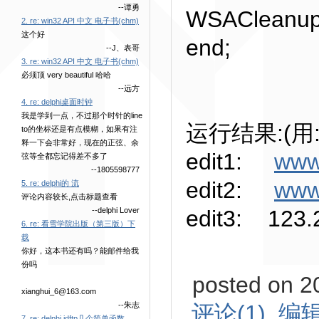
--谭勇
WSACleanu
2. re: win32 API 中文 电子书(chm)
这个好
end;
--J、表哥
3. re: win32 API 中文 电子书(chm)
必须顶 very beautiful 哈哈
--远方
4. re: delphi桌面时钟
我是学到一点，不过那个时针的line
运行结果:(用:w
to的坐标还是有点模糊，如果有注
释一下会非常好，现在的正弦、余
edit1:
www
弦等全都忘记得差不多了
--1805598777
edit2:
www
5. re: delphi的 流
评论内容较长,点击标题查看
edit3: 123.
--delphi Lover
6. re: 看雪学院出版（第三版）下
载
你好，这本书还有吗？能邮件给我
份吗
posted on 2
xianghui_6@163.com
评论(1)
编
--朱志
7. re: delphi idftp几个简单函数