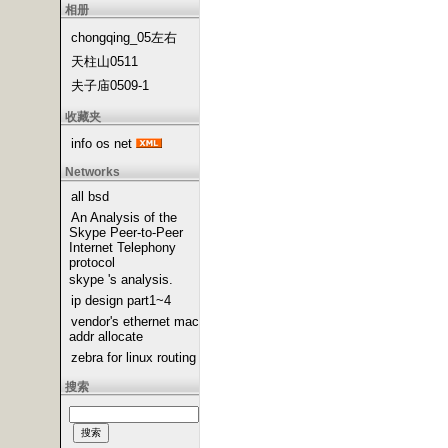
相册
chongqing_05左右
天柱山0511
夫子庙0509-1
收藏夹
info os net
Networks
all bsd
An Analysis of the
Skype Peer-to-Peer
Internet Telephony
protocol
skype 's analysis.
ip design part1~4
vendor's ethernet mac
addr allocate
zebra for linux routing
搜索