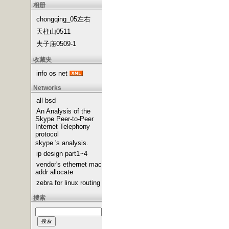
相册
chongqing_05左右
天柱山0511
夫子庙0509-1
收藏夹
info os net
Networks
all bsd
An Analysis of the
Skype Peer-to-Peer
Internet Telephony
protocol
skype 's analysis.
ip design part1~4
vendor's ethernet mac
addr allocate
zebra for linux routing
搜索