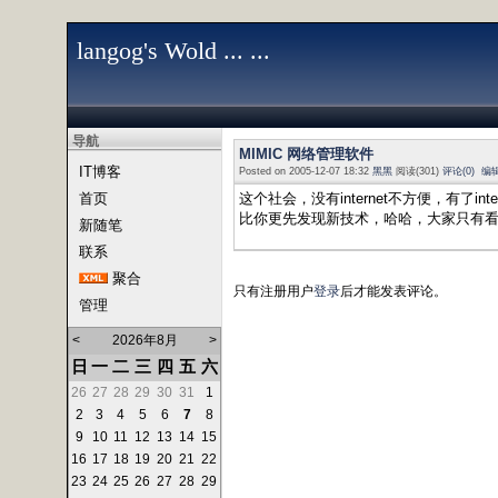
langog's Wold ... ...
导航
MIMIC 网络管理软件
IT博客
Posted on 2005-12-07 18:32
黑黑
阅读(301)
评论(0)
编
首页
这个社会，没有internet不方便，有了i
比你更先发现新技术，哈哈，大家只有
新随笔
联系
聚合
只有注册用户
登录
后才能发表评论。
管理
<
2026年8月
>
日
一
二
三
四
五
六
26
27
28
29
30
31
1
2
3
4
5
6
7
8
9
10
11
12
13
14
15
16
17
18
19
20
21
22
23
24
25
26
27
28
29