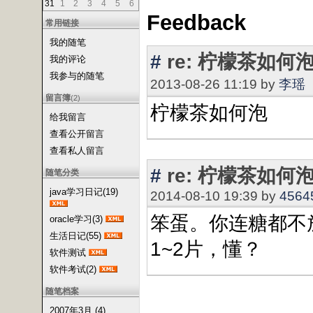
31
1
2
3
4
5
6
Feedback
常用链接
我的随笔
#
re: 柠檬茶如
我的评论
我参与的随笔
2013-08-26 11:19 by
李瑶
留言簿
(2)
柠檬茶如何泡
给我留言
查看公开留言
查看私人留言
#
re: 柠檬茶如何
随笔分类
java学习日记(19)
2014-08-10 19:39 by
4564
笨蛋。你连糖都不
oracle学习(3)
生活日记(55)
1~2片，懂？
软件测试
软件考试(2)
随笔档案
2007年3月 (4)