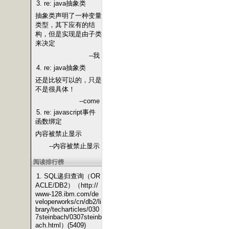
3. re: java抽象类
抽象类声明了一种变量
类型，其下应有的结
构，但是实现是由子类
来决定
--我
4. re: java抽象类
还是比较可以的，只是
不是很具体！
--come
5. re: javascript事件
函数绑定
内容被禁止显示
--内容被禁止显示
阅读排行榜
1. SQL递归查询（OR
ACLE/DB2）（http://
www-128.ibm.com/de
veloperworks/cn/db2/li
brary/techarticles/030
7steinbach/0307steinb
ach.html）(5409)