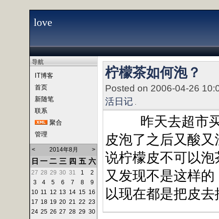
love
导航
柠檬茶如何泡？
IT博客
Posted on 2006-04-26 10:
首页
新随笔
活日记
联系
昨天去超市买了
聚合
管理
皮泡了之后又酸又
<
2014年8月
>
说柠檬皮不可以泡
日
一
二
三
四
五
六
又发现不是这样的
27
28
29
30
31
1
2
3
4
5
6
7
8
9
以现在都是把皮去
10
11
12
13
14
15
16
17
18
19
20
21
22
23
24
25
26
27
28
29
30