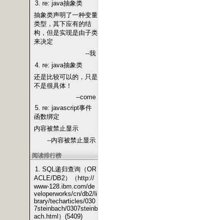
3. re: java抽象类
抽象类声明了一种变量
类型，其下应有的结
构，但是实现是由子类
来决定
--我
4. re: java抽象类
还是比较可以的，只是
不是很具体！
--come
5. re: javascript事件
函数绑定
内容被禁止显示
--内容被禁止显示
阅读排行榜
1. SQL递归查询（OR
ACLE/DB2）（http://
www-128.ibm.com/de
veloperworks/cn/db2/li
brary/techarticles/030
7steinbach/0307steinb
ach.html）(5409)