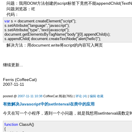
问题：我用DOM方法创建的script标签下竟然不能appendChild(TextNo
问题浏览器：IE
代码：
var
s
=
document.createElement(
"
script
"
);
s.setAttribute(
"
language
"
,
"
javascript
"
);
s.setAttribute(
"
type
"
,
"
text/javascript
"
);
document.getElementsByTagName(
"
body
"
)[
0
].appendChild(s);
s.appendChild( document.createTextNode(
"
alert('hello')
"
);
解决方法：用document.write将script的内容写入网页
继续更新...
Ferris (CoffeeCat)
2007-11-11
posted @
2007-11-11 10:38
CoffeeCat 阅读(765) |
评论 (4)
|
编辑
收藏
有效解决Javascript中的setInterval在类中的应用
今天在写一个小程序，遇到一个小问题，就是我想用setInterval
function
ClassA()
{