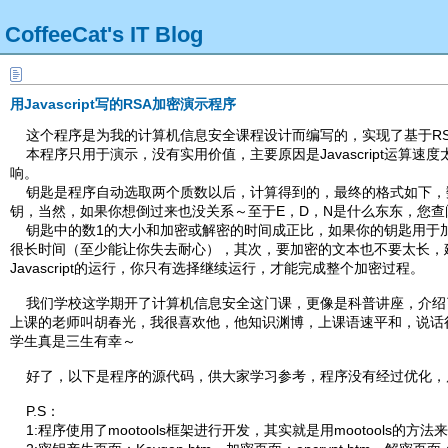
CoffeeCat's IT Blog
用Javascript写的RSA加密演示程序
这个程序是为我的计算机信息安全课程设计而编写的，实现了基于RS
本程序只用于演示，没有实用价值，主要原因是Javascript运算
响。
钥匙是程序自动选取两个质数以后，计算得到的，最终的格式如下，数1
钥，当然，如果你想倒过来也没关系～至于E，D，N是什么东东，您查
钥匙中的数1的大小和加密或解密的时间成正比，如果你的钥匙用于加密
很长时间（至少能让你失去耐心），其次，要加密的文本也不要太长，建
Javascript的运行，你只有选择继续运行，才能完成整个加密过程。
我们学校这学期开了计算机信息安全这门课，更像是科普讲座，介绍
上课的老师叫胡春光，我很喜欢他，他知识渊博，上课语速平和，说话
学生真是三生有幸～
好了，以下是程序的源代码，供大家学习参考，程序没有经过优化，
P.S：
1:程序使用了mootools框架进行开发，其实就是用mootools的