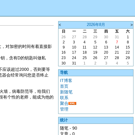
2026年8月
<
>
日
一
二
三
四
五
六
26
27
28
29
30
31
1
2
3
4
5
6
7
8
很大，对加密的时间有着直接影
9
10
11
12
13
14
15
16
17
18
19
20
21
22
公钥，含有D的钥匙叫做私
23
24
25
26
27
28
29
30
31
1
2
3
4
5
应该超过2000，否则要等
导航
览器会经常询问您是否终止
IT博客
首页
火墙，病毒防范等，给我们
新随笔
很有个性的老师，能成为他的
联系
聚合
管理
统计
随笔 - 90
文章 - 0