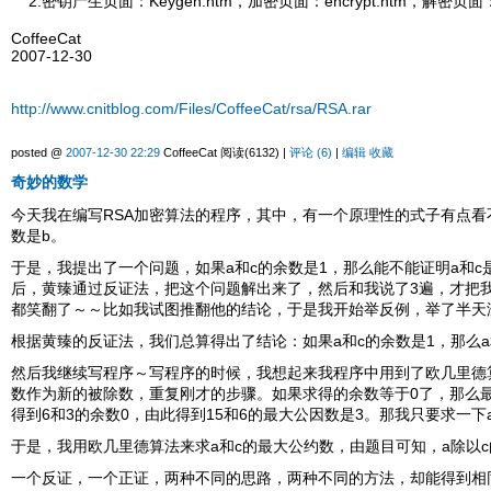
2:密钥产生页面：Keygen.htm，加密页面：encrypt.htm，解密页面：de
CoffeeCat
2007-12-30
http://www.cnitblog.com/Files/CoffeeCat/rsa/RSA.rar
posted @
2007-12-30 22:29
CoffeeCat 阅读(6132) |
评论 (6)
|
编辑
收藏
奇妙的数学
今天我在编写RSA加密算法的程序，其中，有一个原理性的式子有点看不明
数是b。
于是，我提出了一个问题，如果a和c的余数是1，那么能不能证明a和
后，黄臻通过反证法，把这个问题解出来了，然后和我说了3遍，才把
都笑翻了～～比如我试图推翻他的结论，于是我开始举反例，举了半天
根据黄臻的反证法，我们总算得出了结论：如果a和c的余数是1，那么a
然后我继续写程序～写程序的时候，我想起来我程序中用到了欧几里德
数作为新的被除数，重复刚才的步骤。如果求得的余数等于0了，那么最
得到6和3的余数0，由此得到15和6的最大公因数是3。那我只要求一下
于是，我用欧几里德算法来求a和c的最大公约数，由题目可知，a除以c
一个反证，一个正证，两种不同的思路，两种不同的方法，却能得到相