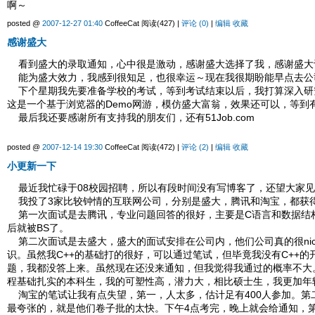
啊～
posted @
2007-12-27 01:40
CoffeeCat 阅读(427) |
评论 (0)
|
编辑
收藏
感谢盛大
看到盛大的录取通知，心中很是激动，感谢盛大选择了我，感谢盛大
能为盛大效力，我感到很知足，也很幸运～现在我很期盼能早点去公
下个星期我先要准备学校的考试，等到考试结束以后，我打算深入研究一下
这是一个基于浏览器的Demo网游，模仿盛大富翁，效果还可以，等到
最后我还要感谢所有支持我的朋友们，还有51Job.com
posted @
2007-12-14 19:30
CoffeeCat 阅读(472) |
评论 (2)
|
编辑
收藏
小更新一下
最近我忙碌于08校园招聘，所以有段时间没有写博客了，还望大家见
我投了3家比较钟情的互联网公司，分别是盛大，腾讯和淘宝，都获
第一次面试是去腾讯，专业问题回答的很好，主要是C语言和数据结构
后就被BS了。
第二次面试是去盛大，盛大的面试安排在公司内，他们公司真的很nice
识。虽然我C++的基础打的很好，可以通过笔试，但毕竟我没有C++
题，我都没答上来。虽然现在还没来通知，但我觉得我通过的概率不大
程基础扎实的本科生，我的可塑性高，潜力大，相比硕士生，我更加年
淘宝的笔试让我有点失望，第一，人太多，估计足有400人参加。第
最夸张的，就是他们卷子批的太快。下午4点考完，晚上就会给通知，