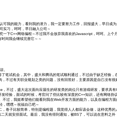
认可我的能力，看到我的潜力，我一定要努力工作，回报盛大，早日成为
司实习，呵呵，早日融入公司～
C++网络编程～不过我不会放弃我喜欢的Javascript，呵呵。上
有时间我会继续完善它～～
谅。
得了笔试机会，其中，盛大和腾讯的笔试顺利通过，不过由于缺乏经验，
，不过有关职业规划之类的问题，没有回答好，主要原因是自己没有很
，不过，盛大这次面向应届生的研发类的岗位只有游戏研发，要求具有C++
的开发经验，面试的时候，考官问了些比较有深度的C++知识，还有网络协
。不过，我挺希望他们能看到我在Web开发方面的能力，以及在编程方面
轻，嘿嘿～祝福自己吧～
二，卷子比较简单，特别是编程题，我觉得人人都应该会做，这样优秀的
第二天就安排面试。最后，我没有得到通知，被BS了，可以说在意料之外