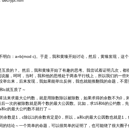
crypt.htm
白：a=b(mod c)。于是，我和黄臻开始讨论，然后，黄臻发现，这
c是互质的？。然后，我和黄臻开始了有趣的思考。我尝试着证明几次，都
我说服，呵呵，当时，我和他的思维处于两条平行线上，所以我们的一些
没举出来，后来发现，我如果能举出反例，我也就能推翻我的命题，不需
和c就互质了～
算法来求最大公约数，就是用除数除以被除数，如果求得的余数不为0，
后一次的被除数就是两个数的最大公因数。比如，求15和6的公约数，先得
a和c的最大公约数不就行了～
的余数是1，c除以1的余数肯定是0，所以，a和c的最大公因数也就是1，
同的结论～一个简单的命题，可以很简单的证明了，也可能绕了很大圈子