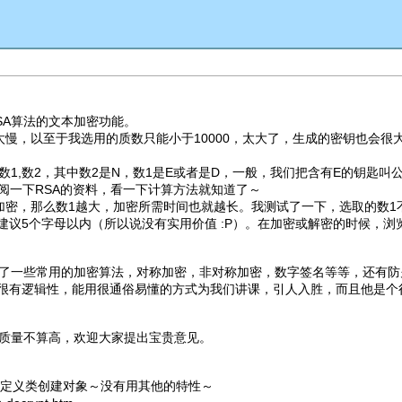
A算法的文本加密功能。
速度太慢，以至于我选用的质数只能小于10000，太大了，生成的密钥也会
,数2，其中数2是N，数1是E或者是D，一般，我们把含有E的钥匙叫
阅一下RSA的资料，看一下计算方法就知道了～
，那么数1越大，加密所需时间也就越长。我测试了一下，选取的数1不
议5个字母以内（所以说没有实用价值 :P）。在加密或解密的时候，浏
了一些常用的加密算法，对称加密，非对称加密，数字签名等等，还有防
很有逻辑性，能用很通俗易懂的方式为我们讲课，引人入胜，而且他是个
质量不算高，欢迎大家提出宝贵意见。
方法来定义类创建对象～没有用其他的特性～