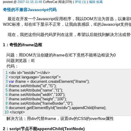
posted @
2007-11-15 11:46
CoffeeCat 阅读(378) |
评论 (1)
|
编辑
收藏
奇怪的不兼容Javascript代码
最近在开发一个Javascript应用程序，我以DOM方法为首选，以兼容F
W3C标准，却在IE下显示不正常，让我由衷感叹，IE的Javascrip
现在，我把这些问题代码罗列在这里，希望以后能找到解决方法或替
1：奇怪的iframe边框
问题：用DOM方法创建的iframe在IE下竟然不能将边框设为0
问题浏览器：IE
代码：
1
<
div id
=
"
testdiv
"
></
div
>
2
<
script language
=
"
javascript
"
>
3
var
iframe
=
document.createElement(
"
iframe
"
);
4
iframe.setAttribute(
"
id
"
,
"
f1
"
);
5
iframe.setAttribute(
"
name
"
,
"
f1
"
);
6
iframe.setAttribute(
"
width
"
,
"
100
"
);
7
iframe.setAttribute(
"
height
"
,
"
100
"
);
8
iframe.setAttribute(
"
frameBorder
"
,
"
0
"
);
9
document.getElementById(
"
testdiv
"
).appendChild(iframe);
10
</
script
>
解决方法：用div代替iframe，设置div的CSS的overflow属性
2：script节点不能appendChild(TextNode)