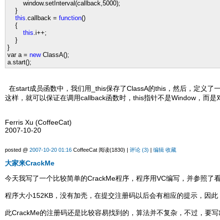
window.setInterval(callback,
5000
);
}
this
.callback
=
function
()
{
this
.i
++
;
}
}
var a
=
new
ClassA();
a.start();
在start成员函数中，我们用_this保存了ClassA的this，然后，定义了
这样，就可以保证在调用callback函数时，this指针不是Window
Ferris Xu (CoffeeCat)
2007-10-20
posted @
2007-10-20 01:16
CoffeeCat 阅读(1830) |
评论 (3)
|
编辑
收藏
大家来CrackMe
今天我写了一个比较简单的CrackMe程序，程序用VC编写，并参照了看
程序大小152KB，没有加壳，在提交注册码以后会有相应的提示，因
此CrackMe的注册码还是比较容易找到的，算法并不复杂，不过，要