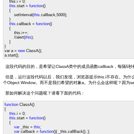
this.i = 0;
this
.start
=
function
()
{
setInterval(
this
.callback,
5000
);
}
this
.callback
=
function
()
{
this.i++;
//alert(
this
);
}
}
var a =
new
ClassA();
a.start
();
这段代码的目的，是希望让ClassA类中的成员函数callback，每隔5
但是，运行这段代码以后，我们发现，浏览器提示this.i不存在。为什么会出现
个Object Window。而不是我们希望的对象a。为什么会这样呢？因为se
那如何解决这个问题呢？请看下面的代码：
function
ClassA()
{
this
.i
=
0
;
this
.start
=
function
()
{
var
_this
=
this
;
var
callback
=
function
(){ _this.callBack(); };