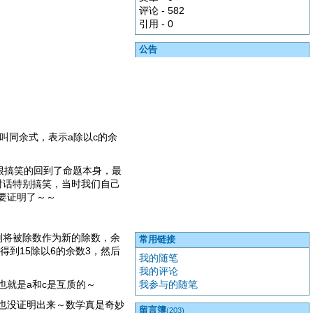
评论 - 582
引用 - 0
公告
个叫同余式，表示a除以c的余
很搞笑的回到了命题本身，最
对话特别搞笑，当时我们自己
要证明了～～
则将被除数作为新的除数，余
常用链接
到15除以6的余数3，然后
我的随笔
我的评论
我参与的随笔
也就是a和c是互质的～
也没证明出来～数学真是奇妙
留言簿
(203)