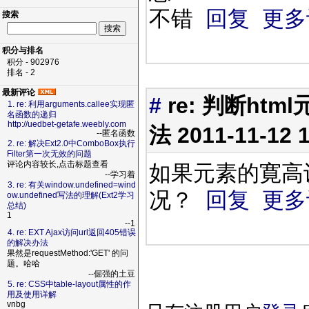
不错
回复
更多
搜索
积分与排名
积分 - 902976
排名 - 2
最新评论
#
re: 判断h
1. re: 利用arguments.callee实现匿
名函数的递归
http://uedbet-getafe.weebly.com
法
2011-11-12 
--匿名函数
2. re: 解决Ext2.0中ComboBox执行
Filter第一次无效的问题
评论内容较长,点击标题查看
如果元素的寛高
--学习着
3. re: 有关window.undefined=wind
况？
回复
更多
ow.undefined写法的理解(Ext2学习
总结)
1
--1
4. re: EXT Ajax访问url返回405错误
的解决办法
果然是requestMethod:'GET' 的问
题。哈哈
--倔强的土豆
5. re: CSS中table-layout属性的作
用及使用详解
vnbg