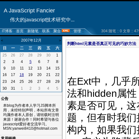
A JavaScript Fancier
伟大的javascript技术研究中...
IT博客
::
首页
::
新随笔
::
联系
::
聚合
::
管理
::
304 随笔 :: 0 文章 :: 47
2007年12月
<
>
判断html元素是否真正可见的巧妙方法
日
一
二
三
四
五
六
25
26
27
28
29
30
1
2
3
4
6
7
8
5
9
10
11
12
13
14
15
16
17
19
20
21
22
18
在Ext中，几乎所有
23
24
25
26
27
28
29
30
31
1
2
3
4
5
法和hidden
公告
素是否可见，这
本blog为作者本人学习JS脚本所
用，未经特别声明，本站所有文章
题，但有时我们把
均属作者本人原创，请转载时注明
来源！谢谢合作！同时希望与各位
javascript爱好者交流学习。
构内，如果我们把
MSN:yanwei8410@hotmail.com
常用链接