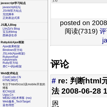
},
1
)
javascript学习站点
javascript论坛
JSVM官方站点
无忧脚本
正则表达式库
posted on 200
JS高人Blog
LlinZzi's Blog
阅读(7319)
评
宝玉的blog
西林@生存
j
Ruby&&Ajax框架
Ajax效果框架
Bindows官方站
JSLinb(Ajax框架)
RubyonRail
rubyonrails
评论
Ruby官方站
类C++的js框架
Web技术站点
CoolCode.CN
#
re: 判断h
HTML5时代
专注于html5/css3及mobile开发的
博客
法
2008-06-28 
IECN社区
Ugia.Cn
WEB2.0技术博客
(rss)
恩
Web服务_TechTarget
蓝色理想