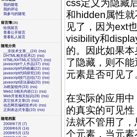
css定义为隐藏后，
我的随笔
我的评论
和hidden属
我参与的随笔
留言簿
(26)
见了，因为ex
给我留言
查看公开留言
visibility和
查看私人留言
随笔分类
的。因此如果本
__非技术文章__(24)
(rss)
DHTML相关技术(2)
(rss)
了隐藏，则不能
HTML/XHTML/CSS(37)
(rss)
javascript个人作品(37)
(rss)
javascript代码收藏(22)
(rss)
元素是否可见了
javascript代码研究(18)
(rss)
javascript技巧总结(72)
(rss)
javascript语法基础(20)
(rss)
Js框架组件(33)
(rss)
Web2.0相关内容(11)
(rss)
在实际的应用中
Web开发相关知识(28)
(rss)
其它技术文章(3)
(rss)
动态网页编程技术(4)
(rss)
的真实的可见性
正则表达式专题(10)
(rss)
法就不管用了，
随笔档案
2008年7月 (7)
2008年6月 (14)
个元素，当元素
2008年5月 (15)