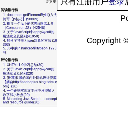
只有注册用户
登录
--左支座
阅读排行榜
1. document.getElementById()方法
P
简写【js技巧】(58809)
2. 推荐一个IE下的优秀js调试工具
（Companion.JS）(42548)
3. 关于JavaScript中apply与call的
用法意义及区别(41950)
Copyright 
4. 转换字符串为json对象的方法 (19
363)
51La
5. JS中的instanceof和typeof (1923
4)
评论排行榜
1. XHTML1.0学习总结(30)
2. 关于JavaScript中apply与call的
用法意义及区别(28)
3. [推荐]收藏的国内外网站设计资源
【摘自http://adobeplus.blog.sohu.c
om】(26)
4. 一个正则实现文本框中只能输入
数字和小数点(20)
5. Mastering JavaScript — concept
and resource guide(20)