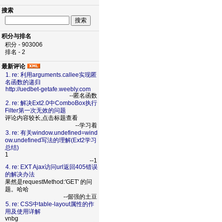
搜索
积分与排名
积分 - 903006
排名 - 2
最新评论
1. re: 利用arguments.callee实现匿
名函数的递归
http://uedbet-getafe.weebly.com
--匿名函数
2. re: 解决Ext2.0中ComboBox执行
Filter第一次无效的问题
评论内容较长,点击标题查看
--学习着
3. re: 有关window.undefined=wind
ow.undefined写法的理解(Ext2学习
总结)
1
--1
4. re: EXT Ajax访问url返回405错误
的解决办法
果然是requestMethod:'GET' 的问
题。哈哈
--倔强的土豆
5. re: CSS中table-layout属性的作
用及使用详解
vnbg