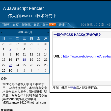
A JavaScript Fancier
伟大的javascript技术研究中...
IT博客
::
首页
::
新随笔
::
联系
::
聚合
::
管理
::
304 随笔 :: 0 文章 :: 47
2008年6月
<
>
一篇介绍CSS HACK的不错的E文
日
一
二
三
四
五
六
25
26
27
28
29
30
31
1
3
4
5
6
7
2
8
9
10
11
12
13
14
URL：
http://www.webdevout.net/css-h
15
16
17
19
20
21
18
22
24
25
26
27
28
23
29
30
1
2
3
4
5
公告
本blog为作者本人学习JS脚本所
只有注册用户
登录
后才能发表评论。
用，未经特别声明，本站所有文章
均属作者本人原创，请转载时注明
来源！谢谢合作！同时希望与各位
javascript爱好者交流学习。
MSN:yanwei8410@hotmail.com
51La
常用链接