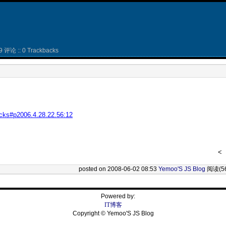
9 评论 :: 0 Trackbacks
acks#p2006.4.28.22.56:12
<
posted on 2008-06-02 08:53
Yemoo'S JS Blog
阅读(5
Powered by:
IT博客
Copyright © Yemoo'S JS Blog