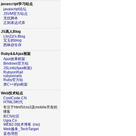
javascript学习站点
javascript论坛
JSVM官方站点
无忧脚本
正则表达式库
JS高人Blog
LlinZzi's Blog
宝玉的blog
西林@生存
Ruby&&Ajax框架
Ajax效果框架
Bindows官方站
JSLinb(Ajax框架)
RubyonRail
rubyonrails
Ruby官方站
类C++的js框架
Web技术站点
CoolCode.CN
HTML5时代
专注于html5/css3及mobile开发的
博客
IECN社区
Ugia.Cn
WEB2.0技术博客
(rss)
Web服务_TechTarget
蓝色理想