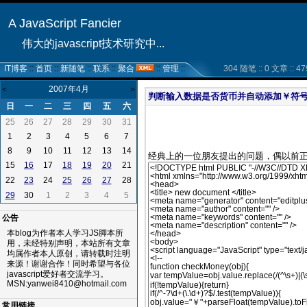
A JavaScript Fancier
伟大的javascript技术研究中...
IT博客
::
首页
::
新随笔
::
联系
::
聚合
::
管理
::
304 随笔 :: 0 文章 :: 47
2007年4月
<
>
判断输入数据是否货币并自动添加￥符
日
一
二
三
四
五
六
25
26
27
28
29
30
31
1
2
3
4
5
6
7
8
9
10
11
12
13
14
经典上的一位朋友提出的问题，偶以前
15
17
21
16
18
19
20
22
24
28
23
25
26
27
30
1
2
3
4
5
29
公告
本blog为作者本人学习JS脚本所
用，未经特别声明，本站所有文章
均属作者本人原创，请转载时注明
来源！谢谢合作！同时希望与各位
javascript爱好者交流学习。
MSN:yanwei8410@hotmail.com
常用链接