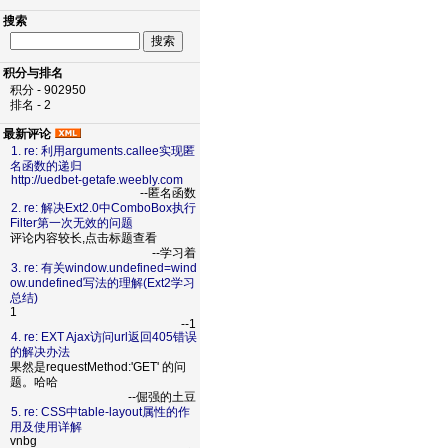
搜索
积分与排名
积分 - 902950
排名 - 2
最新评论
1. re: 利用arguments.callee实现匿
名函数的递归
http://uedbet-getafe.weebly.com
--匿名函数
2. re: 解决Ext2.0中ComboBox执行
Filter第一次无效的问题
评论内容较长,点击标题查看
--学习着
3. re: 有关window.undefined=wind
ow.undefined写法的理解(Ext2学习
总结)
1
--1
4. re: EXT Ajax访问url返回405错误
的解决办法
果然是requestMethod:'GET' 的问
题。哈哈
--倔强的土豆
5. re: CSS中table-layout属性的作
用及使用详解
vnbg