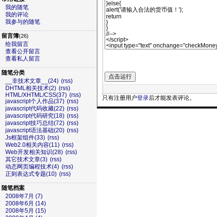
我的随笔
我的评论
我参与的随笔
留言簿
(26)
给我留言
查看公开留言
查看私人留言
随笔分类
__非技术文章__(24)
(rss)
DHTML相关技术(2)
(rss)
HTML/XHTML/CSS(37)
(rss)
只有注册用户
登录
后才能发表评论。
javascript个人作品(37)
(rss)
javascript代码收藏(22)
(rss)
javascript代码研究(18)
(rss)
javascript技巧总结(72)
(rss)
javascript语法基础(20)
(rss)
Js框架组件(33)
(rss)
51La
Web2.0相关内容(11)
(rss)
Web开发相关知识(28)
(rss)
其它技术文章(3)
(rss)
动态网页编程技术(4)
(rss)
正则表达式专题(10)
(rss)
随笔档案
2008年7月 (7)
2008年6月 (14)
2008年5月 (15)