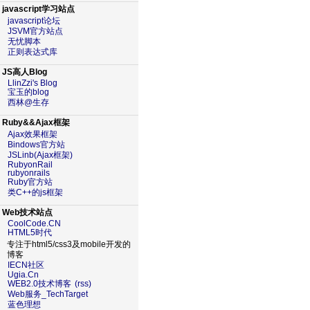
javascript学习站点
javascript论坛
JSVM官方站点
无忧脚本
正则表达式库
JS高人Blog
LlinZzi's Blog
宝玉的blog
西林@生存
Ruby&&Ajax框架
Ajax效果框架
Bindows官方站
JSLinb(Ajax框架)
RubyonRail
rubyonrails
Ruby官方站
类C++的js框架
Web技术站点
CoolCode.CN
HTML5时代
专注于html5/css3及mobile开发的
博客
IECN社区
Ugia.Cn
WEB2.0技术博客
(rss)
Web服务_TechTarget
蓝色理想