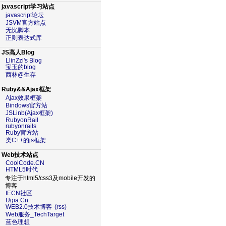
javascript学习站点
javascript论坛
JSVM官方站点
无忧脚本
正则表达式库
JS高人Blog
LlinZzi's Blog
宝玉的blog
西林@生存
Ruby&&Ajax框架
Ajax效果框架
Bindows官方站
JSLinb(Ajax框架)
RubyonRail
rubyonrails
Ruby官方站
类C++的js框架
Web技术站点
CoolCode.CN
HTML5时代
专注于html5/css3及mobile开发的
博客
IECN社区
Ugia.Cn
WEB2.0技术博客
(rss)
Web服务_TechTarget
蓝色理想