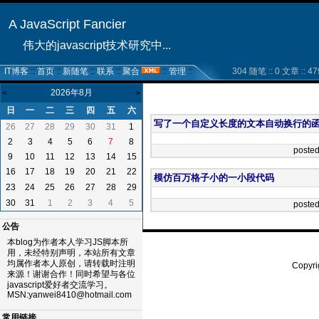
A JavaScript Fancier
伟大的javascript技术研究中...
IT博客
::
首页
::
新随笔
::
联系
::
聚合
::
管理
::
304 随笔 :: 0 文章 :: 47
2026年8月
<
>
日
一
二
三
四
五
六
写了一个自定义长度的文本自动换行的
26
27
28
29
30
31
1
2
3
4
5
6
7
8
poste
9
10
11
12
13
14
15
16
17
18
19
20
21
22
模仿百万格子小的一小段代码
23
24
25
26
27
28
29
30
31
1
2
3
4
5
poste
公告
本blog为作者本人学习JS脚本所
用，未经特别声明，本站所有文章
均属作者本人原创，请转载时注明
Copyri
来源！谢谢合作！同时希望与各位
51La
javascript爱好者交流学习。
MSN:yanwei8410@hotmail.com
常用链接