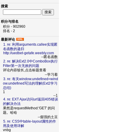
搜索
积分与排名
积分 - 902960
排名 - 2
最新评论
1. re: 利用arguments.callee实现匿
名函数的递归
http://uedbet-getafe.weebly.com
--匿名函数
2. re: 解决Ext2.0中ComboBox执行
Filter第一次无效的问题
评论内容较长,点击标题查看
--学习着
3. re: 有关window.undefined=wind
ow.undefined写法的理解(Ext2学习
总结)
1
--1
4. re: EXT Ajax访问url返回405错误
的解决办法
果然是requestMethod:'GET' 的问
题。哈哈
--倔强的土豆
5. re: CSS中table-layout属性的作
用及使用详解
vnbg