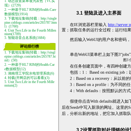
1. 动态设置菜单项为灰色（VC实
现）(2729)
2. 一种基于HL7 RIM的Health-Care
3.1
登陆及进入主界面
数据模型(1914)
3. 下载地址集锦(转载：http://single
pine.cnblogs.com/articles/265787.htm
在
IE
浏览器栏里输入
http://server:p
l）(1760)
置；抓取任务的运行全过程；运行结
4. Unit Two:Life in the Fourth Millen
nium(1709)
5. 智能语音点名系统(1684)
然后输入
WebUI
的用户名和密码，
评论排行榜
1. 下载地址集锦(转载：http://singl
单击
WebUI
菜单栏上如下图
3
“
jobs
”
epine.cnblogs.com/articles/265787.ht
图
3
ml）(50)
2. 一种基于HL7 RIM的Health-Car
在任务创建页面中，有四种创建
e数据模型(12)
包括：
1
：
Based on existing job
：
3. 湖南理工学院水电管理系统(6)
2
：
Based on a recovery
：从以前的
4. 转载(开网店的可以看看)(3)
5. Unit Two:Life in the Fourth Mille
3
：
Based on a profile
：为不同的任
nnium(2)
4
：
With defaults
：按照默认的方式
假使你点击
With defaults
就进入如
后在
Seeds
中写入新浪的网址。这里的
S
后，分析出新的地址，把它加入抓取
3.2
设置抓取时处理链的设