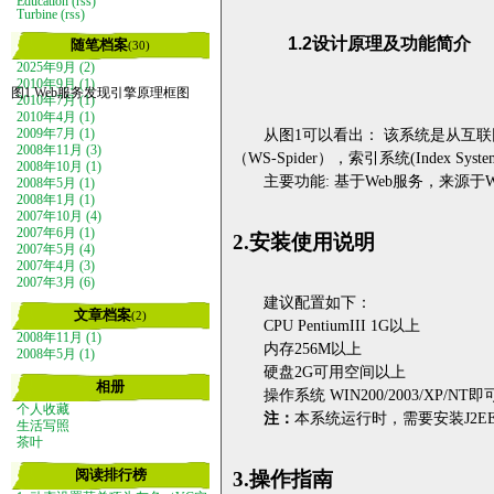
Education
(rss)
Turbine
(rss)
1.2
设计原理
及功能简介
随笔档案
(30)
2025年9月 (2)
2010年9月 (1)
图
1 Web
服务发现引擎原理框图
2010年7月 (1)
2010年4月 (1)
从图
1
可以看出：
该系统是从互联
2009年7月 (1)
2008年11月 (3)
（
WS-Spider
），索引系统
(Index Syste
2008年10月 (1)
主要功能
:
基于
Web
服务，来源于
2008年5月 (1)
2008年1月 (1)
2007年10月 (4)
2007年6月 (1)
2.
安装使用说明
2007年5月 (4)
2007年4月 (3)
2007年3月 (6)
建议配置如下：
文章档案
(2)
CPU PentiumIII
1G
以上
2008年11月 (1)
内存
256M
以上
2008年5月 (1)
硬盘
2G
可用空间以上
相册
操作系统
WIN200/2003/XP/NT
即
个人收藏
注：
本系统运行时，需要安装
J2E
生活写照
茶叶
阅读排行榜
3.
操作指南