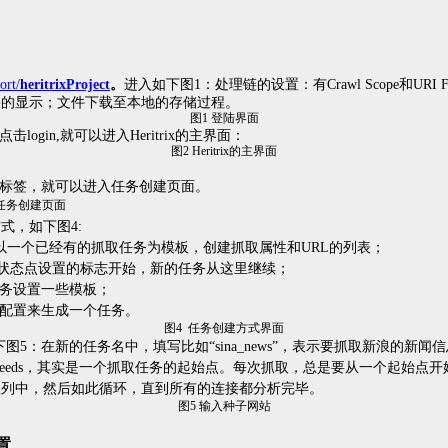
ort/
heritrixProject
。
进入如下图
1
：
处理链的设置：有
Crawl Scope
和
URI F
果的显示；文件下载至本地的存储过程。
图
1
登陆界面
点击
login,
就可以进入
Heritrix
的主界面：
图
2
Heritrix
的主界面
标签，就可以进入任务创建页面。
任务创建页面
方式，如下图
4:
以一个已经有的抓取任务为模板，创建抓取属性和
URL
的列表；
状态点设置的标志开始，新的任务从这里继续；
务设置一些模板；
配置来生成一个任务。
图
4
任务创建方式界面
下图
5
：在新的任务名中，填写比如“
sina_news
”，表示要抓取新浪的新闻信
eeds
，其实是一个抓取任务的起始点。每次抓取，总是要从一个起始点开
队列中，然后如此循环，直到所有的连接都分析完毕。
图
5
输入种子网站
置