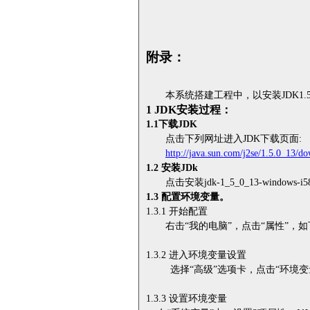
附录：
本系统搭建工程中，以安装
JDK1.5
1 JDK
安装过程：
1.1
下载
JDK
点击下列网址进入
JDK
下载页面
:
http://java.sun.com/j2se/1.5.0_13/d
1.2
安装
JDk
点击安装
jdk-1_5_0_13-windows-i5
1.3
配置环境变量。
1.3.1
开始配置
右击“我的电脑”，点击“属性”
，如
1.3.2
进入环境变量设置
选择
“
高级
”
选项卡，点击
“
环境变
1.
3.3
设置环境变量