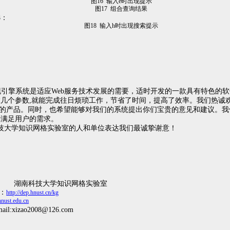
图
16
输入
e
时出现提示
图
17
组合查询结果
8
：
图
18
输入
h
时出现搜索提示
现引擎系统是适应
Web
服务技术发展的需要，适时开发的一款具有特色的软
置几个参数
,
就能完成往日烦琐工作，节省了时间，提高了效率。我们热诚
的产品。同时，也希望能够对我们的系统提出你们宝贵的意见和建议。我
来满
足用户的需求。
技大学知识网格实验室的人和单位表达我们最诚挚谢意！
湖南科技大学知识网格实验室
：
http://dep.hnust.cn/kg
.hnust.edu.cn
mail:xizao2008@126.com