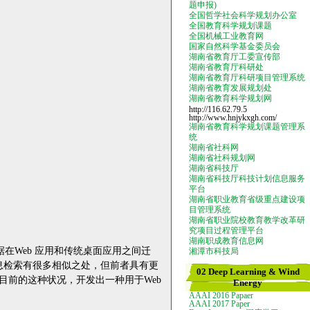
题申报)
全国哲学社会科学规划办公室
全国教育科学规划课题
全国机械工业教育网
国家自然科学基金委员会
湖南省教育厅工委宣传部
湖南省教育厅科研处
湖南省教育厅科研项目管理系统
湖南省教育发展规划处
湖南省教育科学规划网
http://116.62.79.5
http://www.hnjykxgh.com/
湖南省教育科学规划课题管理系
统
湖南省社科网
湖南省社科规划网
湖南省科技厅
湖南省科技厅科技计划信息服务
平台
湖南省职业教育省级重点建设项
目管理系统
湖南省职业院校教育教学改革研
究项目过程管理平台
湖南职成教育信息网
据在
Web
应用和传统桌面应用之间迁
湘潭市科技局
息检索有很多相似之处，但前者具有更
02 Deep Learning & Wind
目前的这种状况，开发出一种用于
Web
Energy
AAAI 2016 Papaer
AAAI 2017 Paper