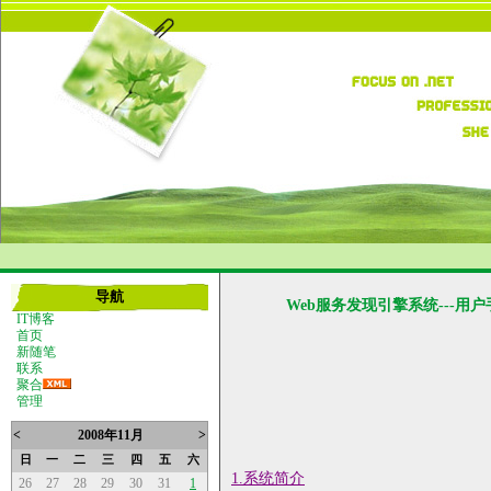
导航
Web服务发现引擎系统---用户
IT博客
首页
新随笔
联系
聚合
管理
<
2008年11月
>
日
一
二
三
四
五
六
1.
系统简介
26
27
28
29
30
31
1