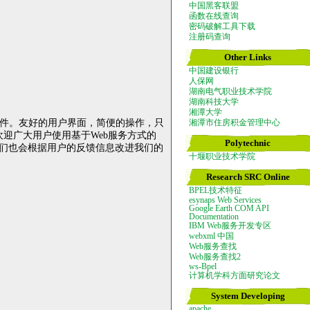
中国黑客联盟
函数在线查询
密码破解工具下载
注册码查询
Other Links
中国建设银行
人保网
湖南电气职业技术学院
湖南科技大学
湘潭大学
件。友好的用户界面，简便的操作，只
湘潭市住房积金管理中心
欢迎广大用户使用基于
Web
服务方式的
Polytechnic
们也会根据用户的反馈信息改进我们的
十堰职业技术学院
Research SRC Online
BPEL技术特征
esynaps Web Services
Google Earth COM API
Documentation
IBM Web服务开发专区
webxml 中国
Web服务查找
Web服务查找2
ws-Bpel
计算机学科方面研究论文
System Developing
apache