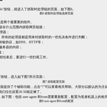
ls
”按钮，就进入了抓取时处理链的页面，如下图
6
。
图
6
抓取时处理链选择页面
r
是两个最重要的组件。
该在什么范围内抓取网页链接；
理器；
，所有的处理器都是用来对抓取时的一些先决条件进行判断；
传输协议，如
DNS
、
HTTP
等；
服务器的内容；
盘；
程结束后，要进行一些扫尾工作。
”按钮，进入如下图
7
所示页面：
图
7
抓取配置页面
面提供了个辅助功能，点击“
?
”可以查看相关帮助。大部分以默认的为主
我们往往设置
20-50
就足够了。
，如下图：包括
user-agent:
和
from
需要重新配置，配置为笔者机器上的相
图
8
user-agent:
和
from
的配置