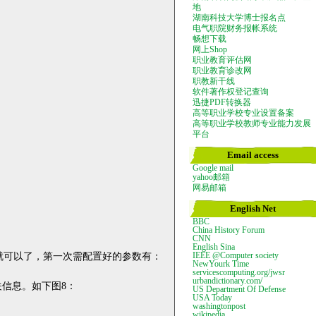
地
湖南科技大学博士报名点
电气职院财务报帐系统
畅想下载
网上Shop
职业教育评估网
职业教育诊改网
职教新干线
软件著作权登记查询
迅捷PDF转换器
高等职业学校专业设置备案
高等职业学校教师专业能力发展
平台
Email access
Google mail
yahoo邮箱
网易邮箱
English Net
BBC
China History Forum
CNN
English Sina
就可以了，第一次需配置好的参数有：
IEEE @Computer society
NewYourk Time
servicescomputing.org/jwsr
urbandictionary.com/
关信息。如下图
8
：
US Department Of Defense
USA Today
washingtonpost
wikipedia