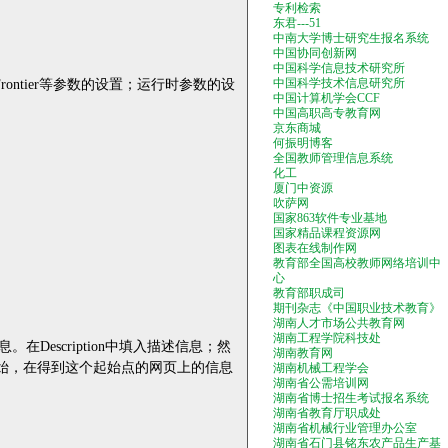
专利检索
东君---51
中南大学博士研究生报名系统
中国协同创新网
中国科学信息技术研究所
rontier
等参数的设置；
运行时参数的设
中国科学技术信息研究所
中国计算机学会CCF
中国高职高专教育网
京东商城
何振明博客
全国教师管理信息系统
化工
厦门中资源
吹萨网
国家863软件专业基地
国家精品课程资源网
图表在线制作网
教育部全国高校教师网络培训中
心
教育部职成司
期刊杂志《中国职业技术教育》
湖南人才市场公共教育网
湖南工程学院科技处
息。在
Description
中填入描述信息；然
湖南教育网
始，在得到这个起始点的网页上的信息
湖南机械工程学会
湖南省公需培训网
湖南省博士招生考试报名系统
湖南省教育厅职成处
湖南省机械行业管理办公室
湖南省石门县铭东农产品生产基