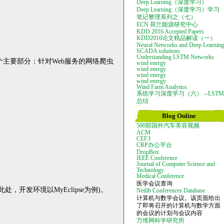
Deep Learning（深度学习）
Deep Learning（深度学习）学习
笔记整理系列之（七）
ECN 荷兰能源研究中心
KDD 2016 Accepted Papers
KDD2016论文精品解读（一）
Neural Networks and Deep Learning
SCADA solutions
Understanding LSTM Networks
个主要部分：针对
Web
服务的网络爬虫
wind energy
wind energy
wind energy
wind energy
Wind Farm Analytics
系统学习深度学习（六） --LSTM
总结
Blog Online
500部国外汽车美容视频
ACM
CEF3
CRP办公平台
DropBox
IEEE Conference
Journal of Computer Science and
Technology
Medical Conference
医学会议查询
此处，开发环境以
MyEclipse
为例
)
。
Netlib Conferences Database
计算机与数学会议。该页面给出
了即将召开的计算机与数学方面
的会议的计划与会议内容
万维网科学研究所