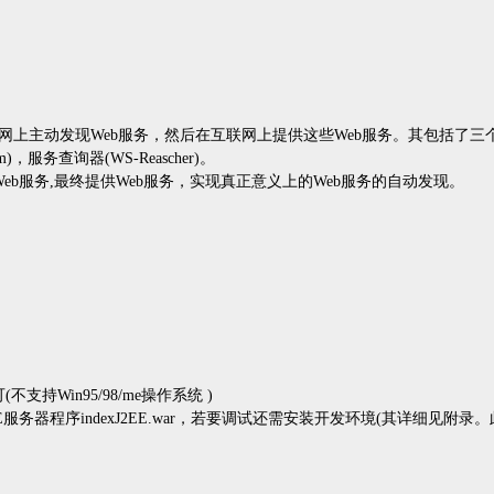
网上主动发现
Web
服务，然后在互联网上提供这些
Web
服务。其包括了三
m)
，服务查询器
(WS-Reascher)
。
Web
服务
,
最终提供
Web
服务
，实现真正意义上的
Web
服务的自动发现。
可
(
不支持
Win95/98/me
操作系统
)
E
服务器程序
indexJ2EE.war
，若要调试还需安装开发环境
(
其详细见附录。