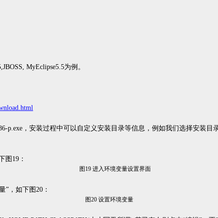
,JBOSS, MyEclipse5.5
为例。
ownload.html
86-p.exe
，安装过程中可以自定义安装目录等信息，例如我们选择安装目
下图
19
：
图
19
进入环境变量设置界面
量
”
，如下图
20
：
图
20
设置环境变量