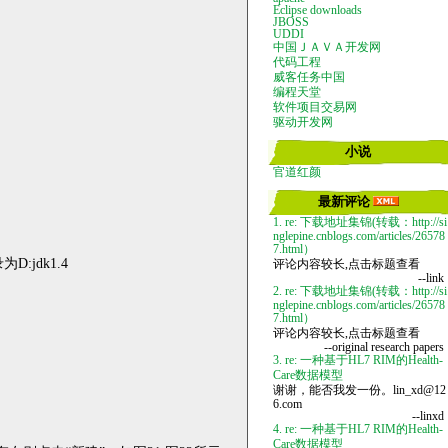
Eclipse downloads
JBOSS
UDDI
中国ＪＡＶＡ开发网
代码工程
威客任务中国
编程天堂
软件项目交易网
驱动开发网
小说
官道红颜
最新评论
1. re: 下载地址集锦(转载：http://si
nglepine.cnblogs.com/articles/26578
7.html）
录为
D:jdk1.4
评论内容较长,点击标题查看
--link
2. re: 下载地址集锦(转载：http://si
nglepine.cnblogs.com/articles/26578
7.html）
评论内容较长,点击标题查看
--original research papers
3. re: 一种基于HL7 RIM的Health-
Care数据模型
谢谢，能否我发一份。lin_xd@12
6.com
--linxd
4. re: 一种基于HL7 RIM的Health-
Care数据模型