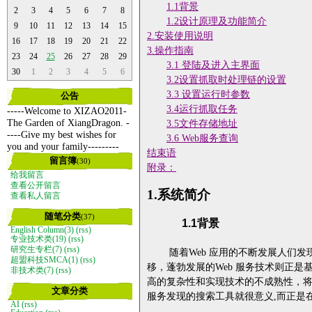
1.1
背景
2
3
4
5
6
7
8
1.2
设计原理及功能简介
9
10
11
12
13
14
15
2.
安装使用说明
16
17
18
19
20
21
22
3.
操作指南
23
24
25
26
27
28
29
3.1
登陆及进入主界面
30
1
2
3
4
5
6
3.2
设置抓取时处理链的设置
3.3
设置运行时参数
公告
3.4
运行抓取任务
-----Welcome to XIZAO2011-
The Garden of XiangDragon. -
3.5
文件存储地址
----Give my best wishes for
3.6 Web
服务查询
you and your family---------
结束语
留言簿
(30)
附录：
给我留言
查看公开留言
1.
系统简介
查看私人留言
随笔分类
(37)
1.1
背景
English Column(3)
(rss)
专业技术类(19)
(rss)
研究生专栏(7)
(rss)
随着
Web
应用的不断发展人们发
超盟科技SMCA(1)
(rss)
移，蓬勃发展的
Web
服务技术则正是
非技术类(7)
(rss)
高的复杂性和实现技术的不成熟性，
文章分类
服务发现的搜索工具就很意义
,
而正是
AI
(rss)