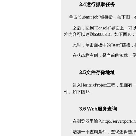
3.4
运行抓取任务
单击
”Submit job”
链接后，如下图，
之后，回到“
Console
”界面上，可
堆内容可以达到
65088KB
。如下图
10
：
此时，单击面板中的“
start
”链接
在状态栏右侧，是当前的负载，
3.5
文件存储地址
进入
HeritrixProject
工程，里面有
：
件。如下图
13
3.6 Web
服务查询
在浏览器里输入
h
ttp://server:port/
增加一个查询条件，查谒逻辑选