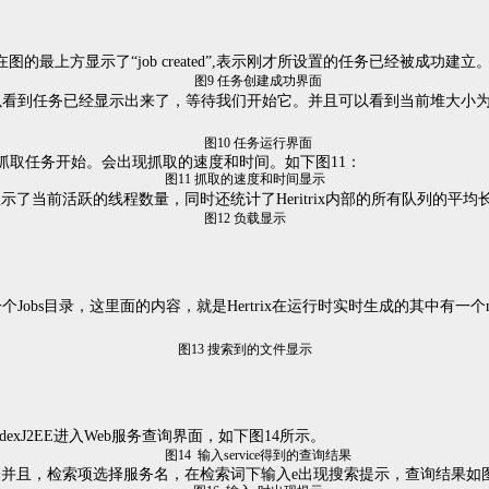
在图的最上方显示了“
job created
”
,
表示刚才所设置的任务已经被成功建立
图
9
任务创建成功界面
以看到任务已经显示出来了，等待我们开始它。并且可以看到当前堆大小
图
10
任务运行界面
，抓取任务开始。会出现抓取的速度和时间。如下图
11
：
图
11
抓取的速度和时间显示
显示了当前活跃的线程数量，同时还统计了
Heritrix
内部的所有队列的平均
图
12
负载显示
一个
Jobs
目录，这里面的内容，就是
Hertrix
在运行时实时生成的其中有一个
图
13
搜索到的文件显示
indexJ2EE
进入
Web
服务查询界面，如下图
14
所示。
图
14
输入
service
得到的查询结果
择并且，检索项选择服务名，在检索词下输入
e
出现搜索提示，查询结果如