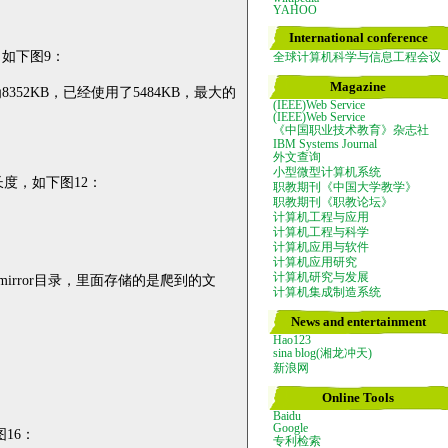
YAHOO
International conference
。如下图
9
：
全球计算机科学与信息工程会议
Magazine
为
8352KB
，已经使用了
5484KB
，最大的
(IEEE)Web Service
(IEEE)Web Service
《中国职业技术教育》杂志社
IBM Systems Journal
外文查询
小型微型计算机系统
长度，如下图
12
：
职教期刊《中国大学教学》
职教期刊《职教论坛》
计算机工程与应用
计算机工程与科学
计算机应用与软件
计算机应用研究
计算机研究与发展
mirror
目录，里面存储的是爬到的文
计算机集成制造系统
News and entertainment
Hao123
sina blog(湘龙冲天)
新浪网
Online Tools
Baidu
Google
图
16
：
专利检索