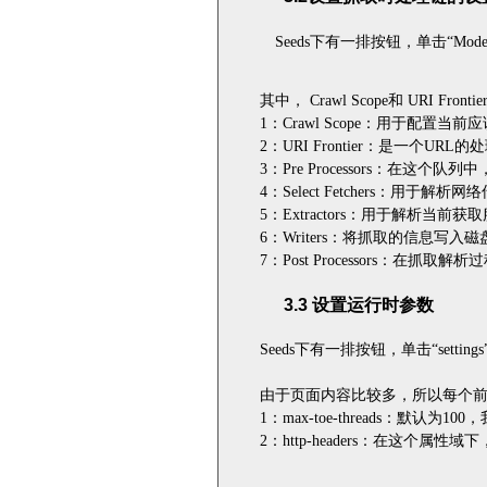
Seeds
下有一排按钮，单击“
Mode
其中，
Crawl Scope
和
URI Frontie
1
：
Crawl Scope
：用于配置当前应
2
：
URI Frontier
：是一个
URL
的处
3
：
Pre Processors
：在这个队列中
4
：
Select Fetchers
：用于解析网络
5
：
Extractors
：用于解析当前获取
6
：
Writers
：将抓取的信息写入磁
7
：
Post Processors
：在抓取解析过
3.3
设置运行时参数
Seeds
下有一排按钮，单击“
settings
由于页面内容比较多，所以每个前
1
：
max-toe-threads
：默认为
100
，
2
：
http-headers
：在这个属性域下