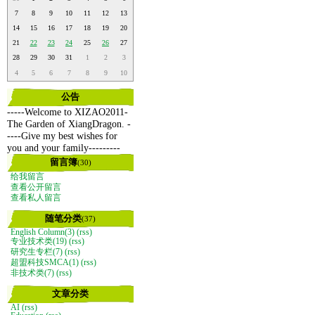
7
8
9
10
11
12
13
14
15
16
17
18
19
20
21
22
23
24
25
26
27
28
29
30
31
1
2
3
4
5
6
7
8
9
10
公告
-----Welcome to XIZAO2011-
The Garden of XiangDragon. -
----Give my best wishes for
you and your family---------
留言簿
(30)
给我留言
查看公开留言
查看私人留言
随笔分类
(37)
English Column(3)
(rss)
专业技术类(19)
(rss)
研究生专栏(7)
(rss)
超盟科技SMCA(1)
(rss)
非技术类(7)
(rss)
文章分类
AI
(rss)