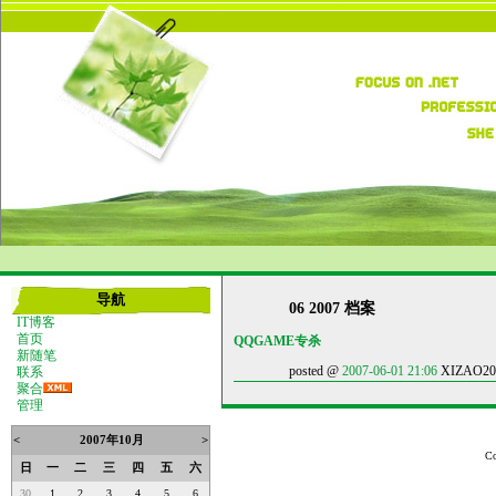
导航
06 2007 档案
IT博客
首页
QQGAME专杀
新随笔
posted @
2007-06-01 21:06
XIZAO20
联系
聚合
管理
<
2007年10月
>
Co
日
一
二
三
四
五
六
30
1
2
3
4
5
6