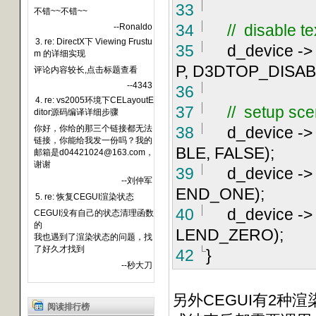
33
不错~~不错~~
34
//
disable te
--Ronaldo
3. re: DirectX下 Viewing Frustu
35
d_device
->
m 的详细实现
P, D3DTOP_DISAB
评论内容较长,点击标题查看
--4343
36
4. re: vs2005环境下CELayoutE
37
//
setup sce
ditor源码编译详细步骤
你好，你给的那三个链接都无法
38
d_device
->
链接，你能给我发一份吗？我的
BLE, FALSE);
邮箱是d04421024@163.com，
谢谢
39
d_device
->
--刘仲军
END_ONE);
5. re: 恢复CEGUI渲染状态
40
d_device
->
CEGUI没有自己的状态清理函数
的
LEND_ZERO);
我也遇到了渲染状态的问题，找
了好久才找到
42
}
--秒大刀
另外CEGUI有2种
阅读排行榜