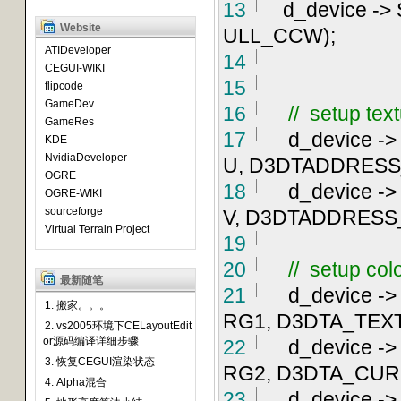
13
d_device
->
Website
ULL_CCW);
ATIDeveloper
14
CEGUI-WIKI
15
flipcode
GameDev
16
//
setup text
GameRes
17
d_device
->
KDE
NvidiaDeveloper
U, D3DTADDRESS
OGRE
18
d_device
->
OGRE-WIKI
sourceforge
V, D3DTADDRESS
Virtual Terrain Project
19
20
//
setup colo
最新随笔
21
d_device
->
1. 搬家。。。
RG1, D3DTA_TEX
2. vs2005环境下CELayoutEdit
or源码编译详细步骤
22
d_device
->
3. 恢复CEGUI渲染状态
RG2, D3DTA_CUR
4. Alpha混合
23
d_device
->