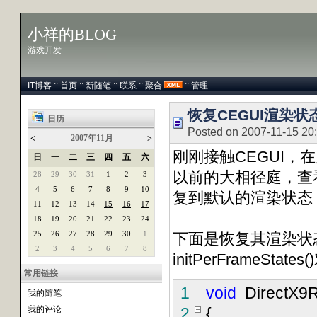
小祥的BLOG
游戏开发
IT博客
::
首页
::
新随笔
::
联系
::
聚合
::
管理
恢复CEGUI渲染状
日历
Posted on 2007-11-15 20
2007年11月
<
>
刚刚接触CEGUI，
日
一
二
三
四
五
六
以前的大相径庭，查
28
29
30
31
1
2
3
4
5
6
7
8
9
10
复到默认的渲染状态
11
12
13
14
15
16
17
18
19
20
21
22
23
24
25
26
27
28
29
30
1
下面是恢复其渲染状
2
3
4
5
6
7
8
initPerFrameStates
常用链接
1
void
DirectX9R
我的随笔
我的评论
2
{