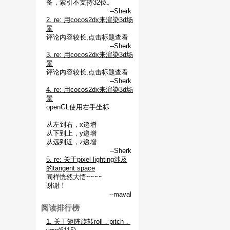
备，索引不支持32位。
--Sherk
2. re: 用cocos2dx来渲染3d场
景
评论内容较长,点击标题查看
--Sherk
3. re: 用cocos2dx来渲染3d场
景
评论内容较长,点击标题查看
--Sherk
4. re: 用cocos2dx来渲染3d场
景
openGL使用右手坐标
从左到右，x递增
从下到上，y递增
从远到近，z递增
--Sherk
5. re: 关于pixel lighting涉及
的tangent space
同样恍然大悟~~~~
谢谢！
--maval
阅读排行榜
1. 关于矩阵旋转roll，pitch，