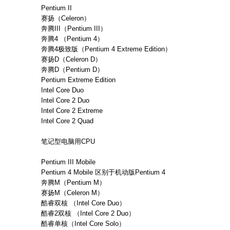
Pentium II
赛扬（Celeron）
奔腾III（Pentium III）
奔腾4 （Pentium 4）
奔腾4极致版（Pentium 4 Extreme Edition）
赛扬D（Celeron D）
奔腾D（Pentium D）
Pentium Extreme Edition
Intel Core Duo
Intel Core 2 Duo
Intel Core 2 Extreme
Intel Core 2 Quad
笔记型电脑用CPU
Pentium III Mobile
Pentium 4 Mobile 区别于机动版Pentium 4
奔腾M（Pentium M）
赛扬M（Celeron M）
酷睿双核 （Intel Core Duo）
酷睿2双核 （Intel Core 2 Duo）
酷睿单核（Intel Core Solo）