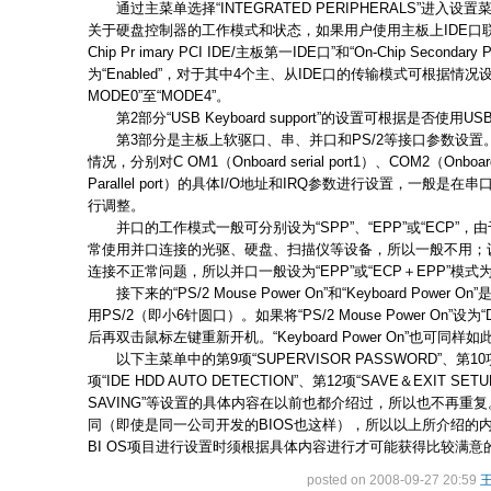
通过主菜单选择“INTEGRATED PERIPHERALS”进入
关于硬盘控制器的工作模式和状态，如果用户使用主板上IDE口联
Chip Pr imary PCI IDE/主板第一IDE口”和“On-Chip Seconda
为“Enabled”，对于其中4个主、从IDE口的传输模式可根据情况设为
MODE0”至“MODE4”。
第2部分“USB Keyboard support”的设置可根据是否使用USB键盘设
第3部分是主板上软驱口、串、并口和PS/2等接口参数设置
情况，分别对C OM1（Onboard serial port1）、COM2（Onboard
Parallel port）的具体I/O地址和IRQ参数进行设置，一般
行调整。
并口的工作模式一般可分别设为“SPP”、“EPP”或“ECP”，
常使用并口连接的光驱、硬盘、扫描仪等设备，所以一般不用；设
连接不正常问题，所以并口一般设为“EPP”或“ECP＋EPP”模式
接下来的“PS/2 Mouse Power On”和“Keyboard Pow
用PS/2（即小6针圆口）。如果将“PS/2 Mouse Power On”设为
后再双击鼠标左键重新开机。“Keyboard Power On”也可同样
以下主菜单中的第9项“SUPERVISOR PASSWORD”、第10项“
项“IDE HDD AUTO DETECTION”、第12项“SAVE＆EXIT SETU
SAVING”等设置的具体内容在以前也都介绍过，所以也不再重复
同（即使是同一公司开发的BIOS也这样），所以以上所介绍的
BI OS项目进行设置时须根据具体内容进行才可能获得比较满意
posted on 2008-09-27 20:59