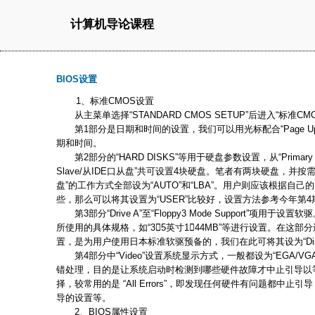
计算机导论课程
BIOS设置
1、标准CMOS设置
从主菜单选择“STANDARD CMOS SETUP”后进入“标准CM
第1部分是日期和时间的设置，我们可以用光标配合“Page Up”和
期和时间。
第2部分的“HARD DISKS”等用于硬盘参数设置，从“Primary Mast
Slave/从IDE口从盘”共可设置4块硬盘。笔者有两块硬盘，并按需
盘”的工作方式全部设为“AUTO”和“LBA”。用户则应该根据自
些，那么可以将其设置为“USER”比较好，设置方法参考今年第
第3部分“Drive A”至“Floppy3 Mode Support”项用于设
所使用的具体规格，如“35英寸144MB”等进行设置。在这部分还有一个“F
置，是为用户使用日本标准软驱预备的，我们在此可将其设为“Disab
第4部分中“Video”设置系统显示方式，一般都设为“EGA/VGA”
错处理，目的是让系统启动时检测到哪些硬件故障才中止引导以
择，较常用的是 “All Errors”，即发现任何硬件有问题都中
导的设置等。
2、BIOS属性设置