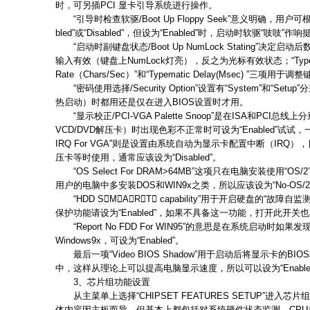
时，可另插PCI 显卡引导系统进行操作。
“引导时检查软驱/Boot Up Floppy Seek”意义明确，用户
bled”或“Disabled”，但设为“Enabled”时，启动时软驱“吱吱”作
“启动时副键盘状态/Boot Up NumLock Stating”决定启
输入有效（键盘上NumLock灯亮），反之为光标有效状态；“Typematic Ra
Rate（Chars/Sec）”和“Typematic Delay(Msec) ”三
“密码使用选择/Security Option”设置有“System”和“S
热启动）时都用还是仅在进入BIOS设置时才用。
“显示校正/PCI-VGA Palette Snoop”是在ISA和PCI
VCD/DVD解压卡）时出现色彩不正常时可设为“Enabled”试试，一般都应
IRQ For VGA”则是设置由系统自动为显示卡配置中断（IRQ）
压卡等时使用，通常应该设为“Disabled”。
“OS Select For DRAM>64MB”这项只在电脑安装使用“
用户的电脑中多安装DOS和WIN9x之类，所以应该设为“No-OS/2
“HDD SMART capability”用于开启硬盘的“故
保护功能请设为“Enabled”，如果不具备这一功能，打开此开
“Report No FDD For WIN95”的意思是在系统启动时
Windows9x，可设为“Enabled”。
最后一项“Video BIOS Shadow”用于启动后将显示卡的B
中，这样从理论上可以提高电脑显示速度，所以可以设为“Enable
3、芯片组功能设置
从主菜单上选择“CHIPSET FEATURES SETUP”进入
体内容因主板而异，但基本上都包括对系统硬件状态监测、CP