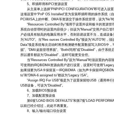
5、即插即用和PCI资源设置
从主菜单上选择“PNP/PCI CONFIGURATION”即可进入
这项设置中“PnP OS Installed”意为安装即插即用的操作系统（自
PCI和ISA上的中断、DMA等资源交于操作系统管理，设为“No”时
“Resources Controlled By”项用于设置外设和板卡的资源
系统自动管理时的设置内容很少；但设为“Manual”交用户自
户必须具有较高的电脑应用水平，否则容易设置不当，造成设备
为“AUTO”。当“Res ources Controlled By”项设为“AUTO”时，须设
Data”项是系统每次启动时将所检测硬件配置数据写入BIOS中，
据”、“DMI/桌面管理界面”、“Both/同用”或“Disabled”，
所以通常都设为“Disabled”，这样可能更安全些。
当“Resources Controlled By”设为“Manual”时须
可使用的IRQ和DMA资源由用户进行设置，设置时可使用“Legacy ISA
如果须要为ISA卡保留某一IRQ和DMA（如为声卡保留IRQ5和DMA6）时
to”和“DMA-6 assigned to”都设为“Legacy ISA”。
“Assign IRQ For USB”项是为了设置保留给USB（通
USB设备，可设为“Disabled”。
6、加载BIOS预设值
7、加载配置预设值
第6项“LOAD BIOS DEFAULTS”和第7项“LOAD PERFORM
以前已经介绍过，此处不再重复。
8、输入/输出端口综合设置