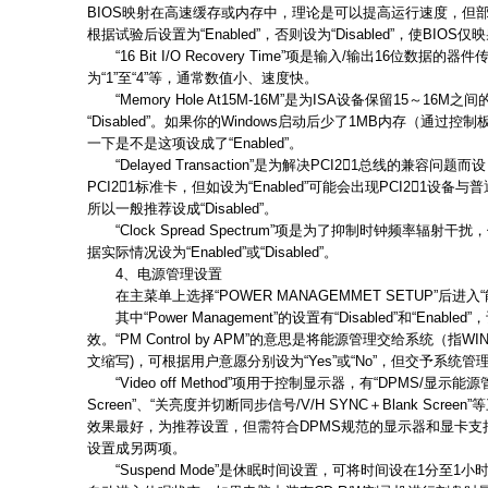
BIOS映射在高速缓存或内存中，理论是可以提高运行速度，但
根据试验后设置为“Enabled”，否则设为“Disabled”，使BIO
“16 Bit I/O Recovery Time”项是输入/输出16位数
为“1”至“4”等，通常数值小、速度快。
“Memory Hole At15M-16M”是为ISA设备保留15～16
“Disabled”。如果你的Windows启动后少了1MB内存（通
一下是不是这项设成了“Enabled”。
“Delayed Transaction”是为解决PCI21总线的兼容问题而设
PCI21标准卡，但如设为“Enabled”可能会出现PCI21设备
所以一般推荐设成“Disabled”。
“Clock Spread Spectrum”项是为了抑制时钟频率辐
据实际情况设为“Enabled”或“Disabled”。
4、电源管理设置
在主菜单上选择“POWER MANAGEMMET SETUP”后进
其中“Power Management”的设置有“Disabled”和“Enabled
效。“PM Control by APM”的意思是将能源管理交给系统（指W
文缩写)，可根据用户意愿分别设为“Yes”或“No”，但交予系统
“Video off Method”项用于控制显示器，有“DPMS/显示能源管
Screen”、“关亮度并切断同步信号/V/H SYNC＋Blank Scre
效果最好，为推荐设置，但需符合DPMS规范的显示器和显卡支
设置成另两项。
“Suspend Mode”是休眠时间设置，可将时间设在1分至