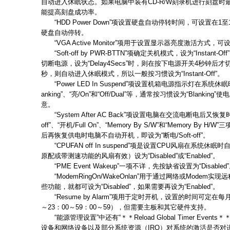
自动进入休眠状态。如果电脑中装有CD-R/W刻录机进行刻盘时最好将
能提高刻盘成功率。
“HDD Power Down”项设置硬盘自动停转时间，可设置在1至15
硬盘自动停转。
“VGA Active Monitor”项用于设置显示器亮度激活方式，可设为“Di
“Soft-off by PWR-BTTN”项确定关机模式，设为“Instan
切断电源，设为“Delay4Secs”时，则在按下电源开关4秒钟
秒，则自动进入休眠模式，所以一般按习惯设为“Instant-Off”。
“Power LED In Suspend”项设置机箱电源指示灯在系统休
anking”、“亮/On”和“Off/Dual”等，通常按习惯设为“Blan
意。
“System After AC Back”项设置电脑在交流电断电后又恢复时
off”、“开机/Full On”、“Memory By S/W”和“Memory 
后再恢复供电时电脑不自动开机，即设为“断电/Soft-off”。
“CPUFAN off In suspend”项是设置CPU风扇在系统
原配或带测速功能的风扇有效）设为“Disabled”或“Enabled”。
“PME Event Wakeup”一项不详，先按缺省设置为“Disabled
“ModemRingOn/WakeOnlan”用于通过网络或Mode
些功能，就都可设为“Disabled”，如果需要再设为“Enabled”。
“Resume by Alarm”项用于定时开机，设置的时间可定在每
～23：00～59：00～59），但需要主板和其它硬件支持。
“能源管理设置”中还有“＊＊Reload Global Timer Eve
设备和网络设备以及部分系统资源（IRQ）对系统的激活是否对