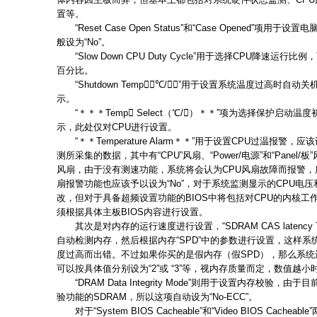
置等。
“Reset Case Open Status”和“Case Opened”项
般设为“No”。
“Slow Down CPU Duty Cycle”用于选择CPU降速运行比例，
百分比。
“Shutdown Temp（℃/）”用于设置系统温度过高时自
示。
“＊＊＊Temp Select（℃/）＊＊”项为选择保护启动
示，此处仅对CPU进行设置。
“＊＊Temperature Alarm＊＊”用于设置CPU过温报警，
测所采集的数据，其中有“CPU”风扇、“Power/电源”和“Pane
风扇，由于没有测速功能，系统将会认为CPU风扇故障而报警，所
扇报警功能也应该予以设为“No”，对于系统监测显示的CPU电
改，但对于具备超频设置功能的BIOS中将包括对CPU的内核工
须根据具体主板BIOS内容进行设置。
其次是对内存的运行速度进行设置，“SDRAM CAS latency T
自动检测内存，然后根据内存“SPD”中的参数进行设置，这样
度过高而出错。不过如果你买的是假内存（假SPD），那么系
可以按具体值分别设为“2”或 “3”等，视内存质量而定，数值越
“DRAM Data Integrity Mode”则用于设置内存校验，
验功能的SDRAM，所以这项自动设为“No-ECC”。
对于“System BIOS Cacheable”和“Video BIOS Cach