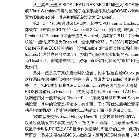
从主菜单上选择“BIOS FEATURES SETUP”即进入“BIO
项“Virus Warning/病毒防范”除了在安装操作系统如DOS6xx和Wi
置为“Disabled”外，其余时间应该都设为“Enabled”。
第2、3、4和5项是涉及CPU的。其中“CPU Internal Cache/CPU
部缓存”用来管理CPU的L1 Cache和L2 Cache。如果使用赛扬（
PentiumⅡ和PentiumⅢ可全部设为Enabled。第4项“CPU L2 Cach
校验”一般情况下设为Enabled，但使用PⅡ233 、PⅡ266时可设为D
Cache不具备ECC校验功能，设为Enable d时反而会降低系统启动速度
feature/处理器序列号功能”用于控制早已闹得沸沸扬扬的Pent
为“Disabled”。但笔者曾试过，好像 Intel出口到我国的“铜矿
无作用。
另外一些是关于系统启动时的设置，其中“快速自检/Quick power on 
这样系统在启动时只对内存检验一遍，而设为“Disabled”时
些；至于“CPU更新日期/CPU Update Data”的确切含意不
BIOS推荐值设为“Enabled”；“优先网络启动/Boot From LAN 
联网使用外一般都设为“Disabled”，；“系统引导顺序/Boot Seq
动设置，其中的设置选择较多，有光驱、“D：”等优先启动设置等
动是指物理D盘（即所使用的第二块硬盘）而不是逻辑D：盘。
“软驱盘符交换/Swap Floppy Drive”用于交换两块软驱的“
以通过此项设置将事实上的“A：”改为“B：”驱等；“引导显示卡/VGA
双显示卡时以PCI还是AGP显卡作为启动时即显示的主卡，此
型而定，另外这项在给BIOS失效的显卡重写BIOS时也有用，例如