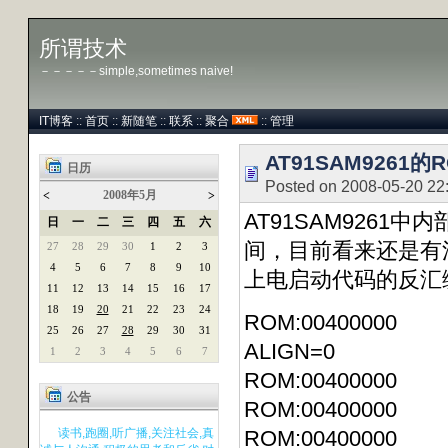
所谓技术
－－－－－simple,sometimes naive!
IT博客
::
首页
::
新随笔
::
联系
::
聚合
::
管理
AT91SAM9261的
日历
Posted on 2008-05-20 22
2008年5月
<
>
AT91SAM9261
日
一
二
三
四
五
六
间，目前看来还是有
27
28
29
30
1
2
3
4
5
6
7
8
9
10
上电启动代码的反汇
11
12
13
14
15
16
17
18
19
20
21
22
23
24
ROM:00400000 
25
26
27
28
29
30
31
ALIGN=0
1
2
3
4
5
6
7
ROM:00400000 
公告
ROM:0040000
读书,跑圈,听广播,关注社会,真
ROM:00400000 