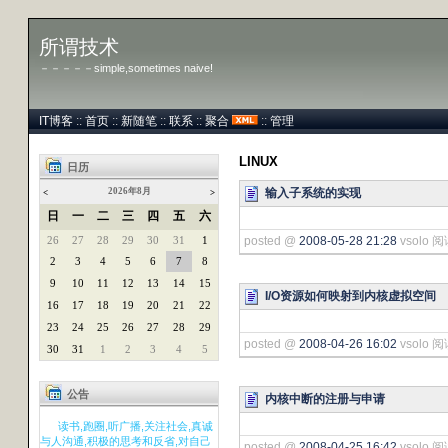
所谓技术
－－－－－simple,sometimes naive!
IT博客
::
首页
::
新随笔
::
联系
::
聚合
::
管理
LINUX
日历
输入子系统的实现
2026年8月
<
>
日
一
二
三
四
五
六
26
27
28
29
30
31
1
posted @
2008-05-28 21:28
vsolo 阅
2
3
4
5
6
7
8
9
10
11
12
13
14
15
I/O资源如何映射到内核虚拟空间
16
17
18
19
20
21
22
23
24
25
26
27
28
29
posted @
2008-04-26 16:02
vsolo 阅
30
31
1
2
3
4
5
公告
内核中断的注册与申请
读书,跑圈,听广播,关注社会,真诚
与人沟通,积极的思考和反省,对自己
posted @
2008-04-25 16:42
vsolo 阅