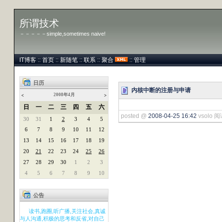
所谓技术
－－－－－simple,sometimes naive!
IT博客
::
首页
::
新随笔
::
联系
::
聚合
::
管理
日历
内核中断的注册与申请
2008年4月
<
>
日
一
二
三
四
五
六
posted @
2008-04-25 16:42
vsolo 阅
30
31
1
2
3
4
5
6
7
8
9
10
11
12
13
14
15
16
17
18
19
20
21
22
23
24
25
26
27
28
29
30
1
2
3
4
5
6
7
8
9
10
公告
读书,跑圈,听广播,关注社会,真诚
与人沟通,积极的思考和反省,对自己