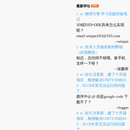
最新评论
1. re: 物理引擎 学习实践经验笔
记
3D或D3D+ODE具体怎么实现
呢？
email:winjan163@163.com
--winjan
2. re: 技术人员做老板的弊端
（自我鞭策）
柏总，总结得不错哦。换手机
支呼一下呀？
--张鹏举
3. re: 好久没更新，建了个开源
项目，顺便解决UNITY3D在IO
S，XCODE里无法运行的问题
了。。。
膜拜中@.@ 但是google code 下
载不了？
--logger
4. re: 好久没更新，建了个开源
项目，顺便解决UNITY3D在IO
S，XCODE里无法运行的问题
了。。。