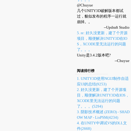
@Chuyue
几个UNITY3D破解版本都试
过，貌似发布的程序一运行就
崩掉。。
--Updraft Studio
5. re: 好久没更新，建了个开源
项目，顺便解决UNITY3D在IO
S，XCODE里无法运行的问题
了。。。
Unity是3.4.2版本吧?
--Chuyue
阅读排行榜
1. UNITY3D使用NGUI制作自适
应UI的总结(9253)
2. 好久没更新，建了个开源项
目，顺便解决UNITY3D在IOS，
XCODE里无法运行的问题
了。。。(5294)
3. 阴影技术概述 (ZERO) - SHAD
OW MAP - LisPSM(4234)
4. 在UNITY中调试VS的DLL文
件(2668)