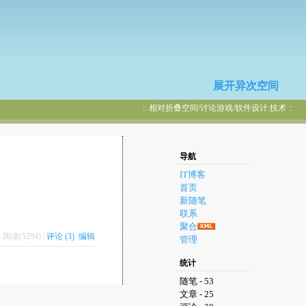
展开异次空间
:: 相对折叠空间/讨论游戏/软件设计.技术 ::
导航
IT博客
首页
新随笔
联系
聚合
io 阅读(5294) |
评论 (3)
编辑
管理
统计
随笔 - 53
文章 - 25