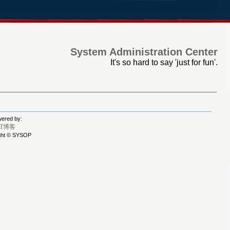
System Administration Center
It's so hard to say 'just for fun'.
ered by:
IT博客
ght © SYSOP