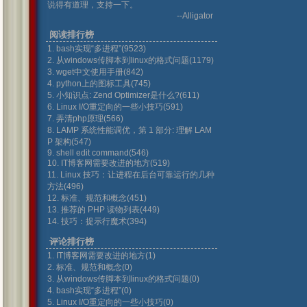
说得有道理，支持一下。
--Alligator
阅读排行榜
1. bash实现“多进程”(9523)
2. 从windows传脚本到linux的格式问题(1179)
3. wget中文使用手册(842)
4. python上的图标工具(745)
5. 小知识点: Zend Optimizer是什么?(611)
6. Linux I/O重定向的一些小技巧(591)
7. 弄清php原理(566)
8. LAMP 系统性能调优，第 1 部分: 理解 LAM
P 架构(547)
9. shell edit command(546)
10. IT博客网需要改进的地方(519)
11. Linux 技巧：让进程在后台可靠运行的几种
方法(496)
12. 标准、规范和概念(451)
13. 推荐的 PHP 读物列表(449)
14. 技巧：提示行魔术(394)
评论排行榜
1. IT博客网需要改进的地方(1)
2. 标准、规范和概念(0)
3. 从windows传脚本到linux的格式问题(0)
4. bash实现“多进程”(0)
5. Linux I/O重定向的一些小技巧(0)