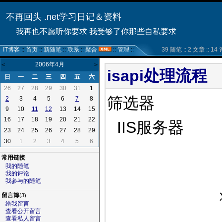
不再回头 .net学习日记＆资料
我再也不愿听你要求 我受够了你那些自私要求
IT博客
::
首页
::
新随笔
::
联系
::
聚合
::
管理
::
39 随笔 :: 2 文章 :: 14 评
2006年4月
<
>
isapi处理流程
日
一
二
三
四
五
六
26
27
28
29
30
31
1
筛选器
3
4
5
6
8
2
7
9
10
13
14
15
11
12
16
17
18
19
20
21
22
IIS
服务器
23
24
25
26
27
28
29
30
1
2
3
4
5
6
常用链接
我的随笔
我的评论
我参与的随笔
留言簿
(3)
给我留言
查看公开留言
查看私人留言