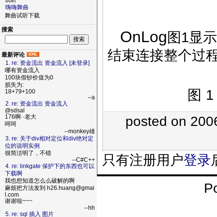
试听
嗨嗨舞曲
舞曲试听下载
搜索
OnLog
图
1
显示
结束连接整个过
最新评论
1. re: 资金流出 资金流入 [未登录]
哪有资金流入
100块假钞价值为0
损失为:
图
1
18+79+100
--a
2. re: 资金流出 资金流入
@sdsal
176啊··老大
posted on 200
呵呵
--monkey雄
3. re: 关于div相对定位和div绝对定
位的说明实例
很简洁明了，不错
只有注册用户
登录
--C#C++
4. re: linkgate 保护下的东西也可以
下载啊
我也想知道怎么么破解的啊
P
麻烦把方法发到 h26.huang@gmai
l.com
谢谢啦~~~
--hh
5. re: sql 插入 图片