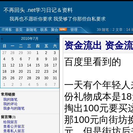
不再回头 .net学习日记＆资料
我再也不愿听你要求 我受够了你那些自私要求
IT博客
::
首页
::
新随笔
::
联系
::
聚合
::
管理
::
39 随笔 :: 2 文章 :: 14 评
2010年7月
<
>
资金流出 资金
日
一
二
三
四
五
六
27
28
29
30
1
2
3
百度里看到的
4
5
6
7
8
9
10
11
12
13
14
15
16
17
18
19
20
21
22
23
24
25
26
27
28
29
30
31
一天有个年轻人
1
2
3
4
5
6
7
份礼物成本是1
常用链接
我的随笔
我的评论
掏出100元要
我参与的随笔
那100元向街坊
留言簿
(3)
给我留言
查看公开留言
元，但是街坊后
查看私人留言