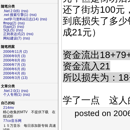
还了街坊100
随笔分类
.Net 2.0(6)
(rss)
.net 搜索引擎(1)
(rss)
到底损失了多少
.net学习资料&日志(14)
(rss)
ffmpg(2)
(rss)
ISapi(2)
(rss)
成21元）
SQL(5)
(rss)
正则表达式(2)
(rss)
网站建设(7)
(rss)
随笔档案
资金流出18+79+
2006年11月 (2)
2006年9月 (3)
2006年8月 (6)
资金流入21
2006年7月 (3)
2006年6月 (6)
2006年4月 (6)
所以损失为：18+7
2006年3月 (13)
文章分类
.Net 2.0(1)
(rss)
个人专用(1)
(rss)
学了一点 这人
自己的站
214mv
posted on 200
精心收集的MTV 不提供下载 在
线试听
77co音乐网
１５万音乐 每日添加新专辑 高速