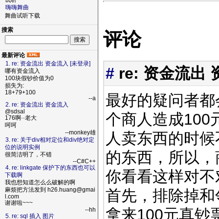
试听
嗨嗨舞曲
舞曲试听下载
搜索
评论
最新评论
1. re: 资金流出 资金流入 [未登录]
#
re: 资金流出
哪有资金流入
100块假钞价值为0
损失为:
18+79+100
最好的疑问者都
--a
2. re: 资金流出 资金流入
@sdsal
个商人造成10
176啊··老大
呵呵
--monkey雄
人卖东西的时候
3. re: 关于div相对定位和div绝对定
位的说明实例
的东西，所以，
很简洁明了，不错
--C#C++
4. re: linkgate 保护下的东西也可以
你看看这样对不
下载啊
我也想知道怎么么破解的啊
麻烦把方法发到 h26.huang@gmai
首先，排除掉和
l.com
谢谢啦~~~
拿来100元真
--hh
5. re: sql 插入 图片