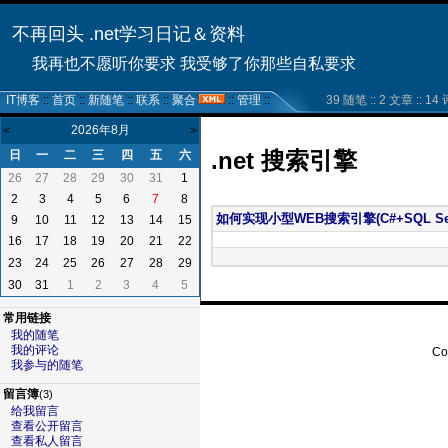
不再回头 .net学习日记＆资料
我再也不愿听你要求 我受够了你那些自私要求
IT博客
::
首页
::
新随笔
::
联系
::
聚合
::
管理
::
39 随笔 :: 2 文章 :: 14 评
2026年8月
<
>
.net 搜索引擎
日
一
二
三
四
五
六
26
27
28
29
30
31
1
2
3
4
5
6
7
8
如何实现小型WEB搜索引擎(C#+SQL Serv
9
10
11
12
13
14
15
16
17
18
19
20
21
22
23
24
25
26
27
28
29
30
31
1
2
3
4
5
常用链接
我的随笔
我的评论
Co
我参与的随笔
留言簿
(3)
给我留言
查看公开留言
查看私人留言