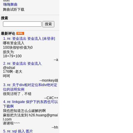
试听
嗨嗨舞曲
舞曲试听下载
搜索
最新评论
1. re: 资金流出 资金流入 [未登录]
哪有资金流入
100块假钞价值为0
损失为:
18+79+100
--a
2. re: 资金流出 资金流入
@sdsal
176啊··老大
呵呵
--monkey雄
3. re: 关于div相对定位和div绝对定
位的说明实例
很简洁明了，不错
--C#C++
4. re: linkgate 保护下的东西也可以
下载啊
我也想知道怎么么破解的啊
麻烦把方法发到 h26.huang@gmai
l.com
谢谢啦~~~
--hh
5. re: sql 插入 图片