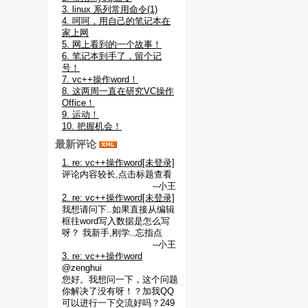
3. linux 系列常用命令(1)
4. 呵呵，用自己的笔记本在
家上网
5. 网上看到的一个故事！
6. 笔记本到手了，留个记
号！
7. vc++操作word！
8. 这两周一直在研究VC操作
Office！
9. 运动！
10. 把握机会！
最新评论
1. re: vc++操作word[未登录]
评论内容较长,点击标题查看
--小王
2. re: vc++操作word[未登录]
我想请问下..如果直接从编辑
框往word写入数据是怎么写
呀？ 我新手,刚学..忘指点
--小王
3. re: vc++操作word
@zenghui
您好。我想问一下，这个问题
你解决了没有呀！？加我QQ
可以进行一下交流好吗？249