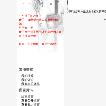
1
2
3
4
5
6
7
只有注册用户
登录
后才能发表评
一个傻子的故事：
C
傻子一直奢望着傻人能有他的傻
福！
终于有一天
傻子终于鼓足勇气让他喜欢的人知
道了他喜欢她
...................
原来，那个她也一直关注着他！
常用链接
我的随笔
我的评论
我参与的随笔
留言簿
(8)
给我留言
查看公开留言
查看私人留言