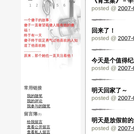
《青玉案》－辛
1
2
3
4
5
6
7
posted @
2007-
一个傻子的故事：
傻子一直奢望着傻人能有他的傻
回来了！
福！
终于有一天
posted @
2007-
傻子终于鼓足勇气让他喜欢的人知
道了他喜欢她
...................
原来，那个她也一直关注着他！
今天是个值得纪
posted @
2007-
常用链接
明天回家了～
我的随笔
posted @
2007-
我的评论
我参与的随笔
留言簿
(8)
明天是放假前的
给我留言
查看公开留言
posted @
2007-
查看私人留言