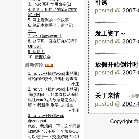
引诱
3. linux 系列常用命令(1)
4. 呵呵，用自己的笔记本在
posted @
2007-
家上网
5. 网上看到的一个故事！
6. 笔记本到手了，留个记
号！
发工资了～
7. vc++操作word！
posted @
2007-
8. 这两周一直在研究VC操作
Office！
9. 运动！
10. 把握机会！
放假开始倒计时
最新评论
posted @
2007-
1. re: vc++操作word[未登录]
评论内容较长,点击标题查看
--小王
2. re: vc++操作word[未登录]
我想请问下..如果直接从编辑
关于亲情
摘要:
框往word写入数据是怎么写
posted @
2007-
呀？ 我新手,刚学..忘指点
--小王
3. re: vc++操作word
@zenghui
Copyright 
您好。我想问一下，这个问题
你解决了没有呀！？加我QQ
可以进行一下交流好吗？249