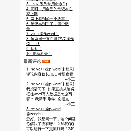
3. linux 系列常用命令(1)
4. 呵呵，用自己的笔记本在
家上网
5. 网上看到的一个故事！
6. 笔记本到手了，留个记
号！
7. vc++操作word！
8. 这两周一直在研究VC操作
Office！
9. 运动！
10. 把握机会！
最新评论
1. re: vc++操作word[未登录]
评论内容较长,点击标题查看
--小王
2. re: vc++操作word[未登录]
我想请问下..如果直接从编辑
框往word写入数据是怎么写
呀？ 我新手,刚学..忘指点
--小王
3. re: vc++操作word
@zenghui
您好。我想问一下，这个问题
你解决了没有呀！？加我QQ
可以进行一下交流好吗？249