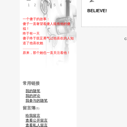
1
2
3
4
5
6
7
BELIEVE!
一个傻子的故事：
傻子一直奢望着傻人能有他的傻
福！
终于有一天
傻子终于鼓足勇气让他喜欢的人知
C
道了他喜欢她
...................
原来，那个她也一直关注着他！
常用链接
我的随笔
我的评论
我参与的随笔
留言簿
(8)
给我留言
查看公开留言
查看私人留言