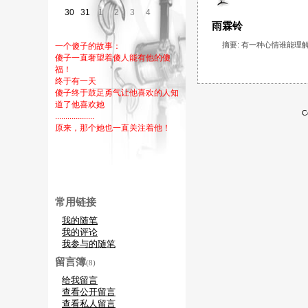
30
31
1
2
3
4
5
雨霖铃
摘要: 有一种心情谁能理
一个傻子的故事：
傻子一直奢望着傻人能有他的傻
福！
终于有一天
傻子终于鼓足勇气让他喜欢的人知
道了他喜欢她
C
...................
原来，那个她也一直关注着他！
常用链接
我的随笔
我的评论
我参与的随笔
留言簿
(8)
给我留言
查看公开留言
查看私人留言