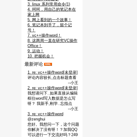
3. linux 系列常用命令(1)
4. 呵呵，用自己的笔记本在
家上网
5. 网上看到的一个故事！
6. 笔记本到手了，留个记
号！
7. vc++操作word！
8. 这两周一直在研究VC操作
Office！
9. 运动！
10. 把握机会！
最新评论
1. re: vc++操作word[未登录]
评论内容较长,点击标题查看
--小王
2. re: vc++操作word[未登录]
我想请问下..如果直接从编辑
框往word写入数据是怎么写
呀？ 我新手,刚学..忘指点
--小王
3. re: vc++操作word
@zenghui
您好。我想问一下，这个问题
你解决了没有呀！？加我QQ
可以进行一下交流好吗？249