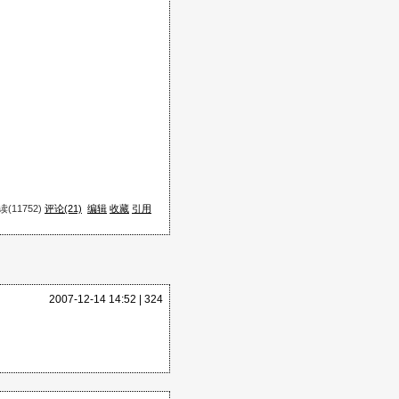
(11752)
评论(21)
编辑
收藏
引用
y2.0
2007-12-14 14:52 |
324
现已经公开
解决这个问题。
限制的语言。