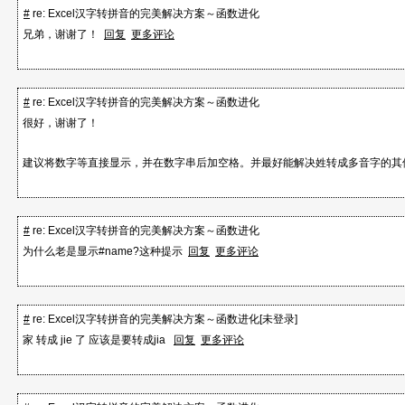
h"显示为"z")，默认只显示首字母
#
re: Excel汉字转拼音的完美解决方案～函数进化
兄弟，谢谢了！
回复
更多评论
应用举例
目标汉字： 汉字转拼音举例
#
re: Excel汉字转拼音的完美解决方案～函数进化
1 显示用空格分开的拼音
很好，谢谢了！
公式： =HzToPy($b$19," ")
结果： hàn zì zhuǎn pīn yīn jǔ lì
建议将数字等直接显示，并在数字串后加空格。并最好能解决姓转成多音字的
2 显示用空格分开的拼音，同时不显示注音符号
公式： =HzToPy($b$19," ",false)
结果： han zi zhuan pin yin ju li
3 显示用空格分开的拼音，不显示注音符号,同时仅显示拼
#
re: Excel汉字转拼音的完美解决方案～函数进化
公式： =HzToPy($b$19," ",false，true，false)
为什么老是显示#name?这种提示
回复
更多评论
结果： H Z ZH P Y J L
4 显示用空格分开的拼音，不显示注音符号,同时仅显示拼
公式： =HzToPy($b$19," ",false，true)
#
re: Excel汉字转拼音的完美解决方案～函数进化[未登录]
结果： H Z Z P Y J L
家 转成 jie 了 应该是要转成jia
回复
更多评论
这里是第二次更新的文件：
点击浏览该文件