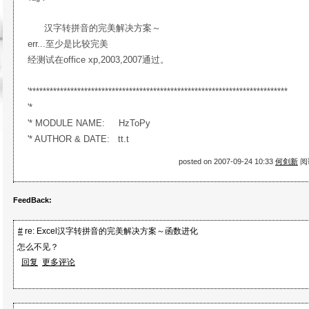
汉字转拼音的完美解决方案～
err...至少是比较完美
经测试在office xp,2003,2007通过。
'***************************************************************************
'*
'* MODULE NAME: HzToPy
'* AUTHOR & DATE: tt.t
'* 29 March 2007
posted on 2007-09-24 10:33
何剑新
阅读
'*
'* Usage: Function HzToPy(HzStr as String) as String
FeedBack:
'* e.g. Msgbox HzToPy("奥斯") will display ao4si1 with msp
'*
#
re: Excel汉字转拼音的完美解决方案～函数进化
'*
怎么不见？
'* DESCRIPTION: 将中文字符串转换为拼音，就这些～
回复
更多评论
'* 有汉字得到拼音其实并不是我很关心的一个问题，只是发
'* 的方法有很大的缺陷，但WORD却做得很好，因此才尝试
'* 过程比我预期的要曲折的多，主要是VBA实在是一种很受