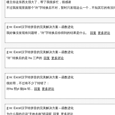
楼主你这东西太强大了，帮了我很多忙，很感谢
针。
不过我发现里面那个“许”字转换后不对，暂时只发现这么一个，不知其它的有没
'* 新问题又来了，VBA不支持指针...sigh，为什么其他语言
来
'* 就这么烦呢～幸好VBA读取内存的限制也好突破，只需调用ntdll的
#
re: Excel汉字转拼音的完美解决方案～函数进化
y。
我好像没发现有问题呀，“许”字转换后你得到的结果是什么。
回复
更多评论
'* 好了～一切限制都已解除，HzToPy终于正常工作了～～
'* 说起来一切顺理成章，可是寻找解决方法的过程真的很痛苦
也算有所收获。
'* 下面就让代码来说话吧。
#
re: Excel汉字转拼音的完美解决方案～函数进化
'*
“许” 转换后的是 hu 三声的
回复
更多评论
'*
'***************************************************************************
关键字：汉字 注音 拼音 IFELanguage vba DispCallfunc OLE
#
re: Excel汉字转拼音的完美解决方案～函数进化
很好用，不过有不少了转错了：
许hu 熙yi 骆jia 邹...
回复
更多评论
在废话一下，用windows ime api也可以实现汉字到拼音，但是在WINPY
而且在2000 sp4~xp sp2一直存在，就是必须要将winnt\system32\w
才行。
#
re: Excel汉字转拼音的完美解决方案～函数进化
这个bug存在了如此长的时间，估计是MS有意为之，鄙视一下。
为什么我的总说“无效名称”错误呢
回复
更多评论