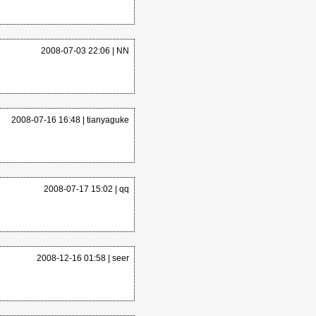
完整的函数供大家使用
2008-07-03 22:06 |
NN
2008-07-16 16:48 |
tianyaguke
nal ShowNotation As B
lyOneChar As Boolean
2008-07-17 15:02 |
qq
（""）
注音符号，默认显示
2008-12-16 01:58 |
seer
仅显示拼音首字，默认显示
仅显示拼音首字母("z