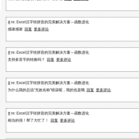
第二次更新：2007.04.05
似乎大家更喜欢直接使用函数而不是DIY，那就提供一个
了
#
re: Excel汉字转拼音的完美解决方案～函数进化
〔详细说明请看文件〕
感谢感谢
回复
更多评论
函数原型如下：
#
re: Excel汉字转拼音的完美解决方案～函数进化
HzToPy(Hz As String, Optional Sep As String = "", Optio
支持多音字的转换吗？
回复
更多评论
oolean = True,
Optional ShowInitialOnly As Boolean, Optional ShowOn
= True) As String
#
re: Excel汉字转拼音的完美解决方案～函数进化
参数名 参数类型 说明
为什么我的总说“无效名称”错误呢，我的也是哦
回复
更多评论
第1个参数 Hz 字符型 为汉字字符串
第2个参数 Sep 字符型，可选 设定拼音间隔字符，默认为空
第3个参数 ShowNotation 布尔型，可选 设定是否显示
#
re: Excel汉字转拼音的完美解决方案～函数进化
第4个参数 ShowInitialOnly 布尔型，可选 设定是否
相当的强！帮了大忙了！
回复
更多评论
全部
第5个参数 ShowOnlyOneChar 布尔型，可选 设定是否