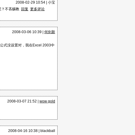
过限制的途径，
2008-02-29 10:54 |
小宝
事呢？不吝赐教
回复
更多评论
悉OLE:"(
2008-03-06 10:39 |
何剑新
心～
式没设置对，我在Excel 2003中
的帮助，
现了转换功能
eObject不支持
ce可以创建类
BA不知道如何调用
希望能向其他语言那样
关DLL中寻找，期待能
2008-03-07 21:52 |
wow gold
终于在OLEAUT32中
。接口知道了，如何调用也
etMorphResult会
2008-04-16 10:38 |
blackball
tagMORRSLT的指