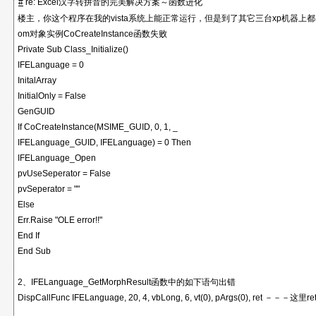
#
re: Excel汉字转拼音的完美解决方案～函数进化
楼主，你这个程序在我的vista系统上能正常运行，但是到了其它三台xp机器上都
第一次更新：
om对象实例CoCreateInstance函数失败
2007.04.03更新了一下，真对大家提出的要求加入了拼
Private Sub Class_Initialize()
音的功能，并改成了类，以方便使用。
IFELanguage = 0
请参照“模块1”中的例子，用起来很简单：）
InitalArray
更正了在Function IFELanguage_GetMorphResult中的
InitialOnly = False
数组默认起始
GenGUID
更正了在Function IFELanguage_GetMorphResult中的
If CoCreateInstance(MSIME_GUID, 0, 1, _
数组默认起始搞错了
IFELanguage_GUID, IFELanguage) = 0 Then
这里是第一次更新的文件：
IFELanguage_Open
点击浏览该文件
pvUseSeperator = False
pvSeperator = ""
Else
Err.Raise "OLE error!!"
End If
End Sub
2、IFELanguage_GetMorphResult函数中的如下语句出错
DispCallFunc IFELanguage, 20, 4, vbLong, 6, vt(0), pArgs(0), ret 