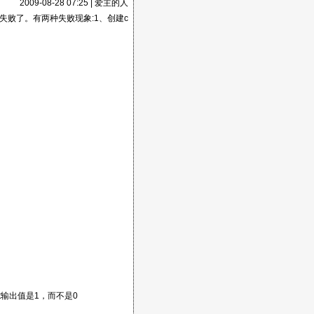
2009-08-28 07:25 |
爱主的人
失败了。有两种失败现象:1、创建c
音间加入分隔符和去掉注
一个错误，redim时vba
一个错误，redim时vba
－－－这里ret输出值是1，而不是0