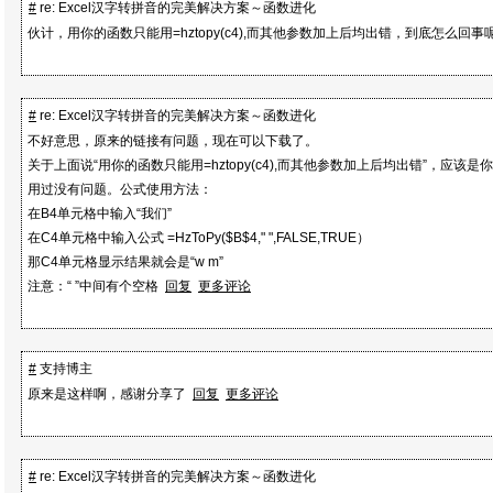
'* 不过好在有Google和Olldbg，难题也仅仅是如何找到绕
#
re: Excel汉字转拼音的完美解决方案～函数进化
'* 终于在5个小时内搞定了一切～
伙计，用你的函数只能用=hztopy(c4),而其他参数加上后均出错，到底怎么回
'* 时间比我预计的长了很多，因为我实在是不了解VBA，也不很熟
'* 不过好在一切都解决了～～终于从VBA小白成长了一些。
'* 其实VBA也是很强大的～
#
re: Excel汉字转拼音的完美解决方案～函数进化
'*
不好意思，原来的链接有问题，现在可以下载了。
'* Theory： 废话了好多还是说说原理吧，虽然不是每个人都很关
关于上面说“用你的函数只能用=hztopy(c4),而其他参数加上后均出错”，应该是你公
'* WORD的拼音向导能够将汉字转成拼音全是倚仗微软拼音
用过没有问题。公式使用方法：
'* 微软拼音2.0以上版本都提供了汉字到拼音的转换功能。
在B4单元格中输入“我们”
'* 微软拼音MSIME.China类中的IFELanguage接口具体实
在C4单元格中输入公式 =HzToPy($B$4," ",FALSE,TRUE）
'* 不过MSIME.China中没有提供IDispatch接口，VBA的Creat
那C4单元格显示结果就会是“w m”
'* 调用这样的类，因此我们只好手工调用。CoCreateInstan
注意：“ ”中间有个空格
回复
更多评论
'* 并获取IFELanguage接口，但我们无法直接调用，因为V
'* IFELanguage接口的Method。这里困扰了我好久，原本
'* 声明接口结构，但VBA并不支持。万般无奈下只好在OLE相
#
支持博主
'* 找到代理函数简介调用接口的Method。呵呵～功夫不负苦心人
原来是这样啊，感谢分享了
回复
更多评论
'* 找到了DispCallfunc。Google了一下，果然是我需要的
'* 清楚了，剩下的问题就是如何取得转换后的结果。IFELanguage.G
将
#
re: Excel汉字转拼音的完美解决方案～函数进化
'* 转换的结果存在一个叫做tagMORRSLT的结构中，并返回指向