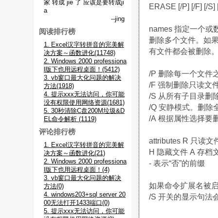
家 转成 jie 了 应该是要转成ji
ERASE [/P] [/F] [/S] 
a
--jing
names 指定一
阅读排行榜
删除多个文件。如
1. Excel汉字转拼音的完美解
有文件都会被删除
决方案～函数进化(11748)
2. Windows 2000 professiona
l版下也用远程桌面！(5412)
/P 删除每一个文
3. vb窗口最大化问题的解决
/F 强制删除只读文
方法(1918)
4. 提示xxx无法访问，你可能
/S 从所有子目录
没有权限使用网络资源(1681)
/Q 安静模式。删
5. 30秒清除C盘200M垃圾&D
/A 根据属性选择要
EL命令解析 (1119)
评论排行榜
attributes R 只
1. Excel汉字转拼音的完美解
H 隐藏文件 A 存档
决方案～函数进化(21)
2. Windows 2000 professiona
- 表示“否”的前缀
l版下也用远程桌面！(4)
3. vb窗口最大化问题的解决
如果命令扩展名被启用
方法(0)
4. windows203+sql server 20
/S 开关的显示句
00无法打开1433端口(0)
5. 提示xxx无法访问，你可能