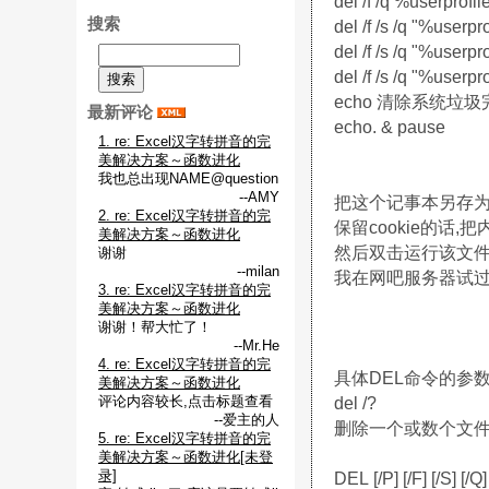
del /f /q %userprofi
搜索
del /f /s /q "%userp
del /f /s /q "%userp
del /f /s /q "%userpr
echo 清除系统垃
最新评论
echo. & pause
1. re: Excel汉字转拼音的完
美解决方案～函数进化
我也总出现NAME@question
--AMY
把这个记事本另存为 
2. re: Excel汉字转拼音的完
保留cookie的话,
美解决方案～函数进化
然后双击运行该文件
谢谢
--milan
我在网吧服务器试过
3. re: Excel汉字转拼音的完
美解决方案～函数进化
谢谢！帮大忙了！
--Mr.He
4. re: Excel汉字转拼音的完
具体DEL命令的参数
美解决方案～函数进化
评论内容较长,点击标题查看
del /?
--爱主的人
删除一个或数个文
5. re: Excel汉字转拼音的完
美解决方案～函数进化[未登
录]
DEL [/P] [/F] [/S] [/Q