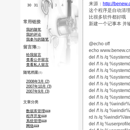
来源：
http://benew
30
31
1
2
3
4
5
这个程序是自动清
比很多软件都好哦
常用链接
新建一个记事本 并
我的随笔
我的评论
我参与的随笔
@echo off
留言簿
(2)
echo www.benew.cn.
给我留言
del /f /s /q %syste
查看公开留言
del /f /s /q %syste
查看私人留言
del /f /s /q %system
随笔档案
(8)
del /f /s /q %system
2008年3月 (2)
del /f /s /q %system
2007年10月 (3)
del /f /s /q %system
2007年9月 (3)
del /f /s /q %system
文章分类
del /f /s /q %windir
del /f /s /q %windir%
数据库管理
程序开发
rd /s /q %windir%\
系统管理
del /f /q %userprofi
网络