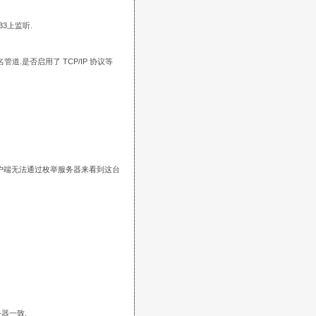
33上监听.
管道.是否启用了 TCP/IP 协议等
味着客户端无法通过枚举服务器来看到这台
务器一致.