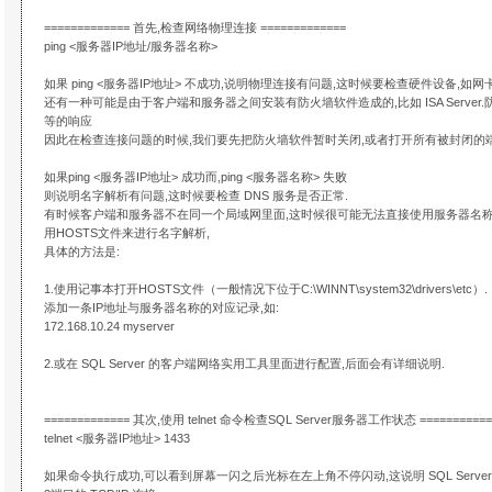
============= 首先,检查网络物理连接 =============
ping <服务器IP地址/服务器名称>
如果 ping <服务器IP地址> 不成功,说明物理连接有问题,这时候要检查硬件设备,如网卡
还有一种可能是由于客户端和服务器之间安装有防火墙软件造成的,比如 ISA Server.防火墙
等的响应
因此在检查连接问题的时候,我们要先把防火墙软件暂时关闭,或者打开所有被封闭的端
如果ping <服务器IP地址> 成功而,ping <服务器名称> 失败
则说明名字解析有问题,这时候要检查 DNS 服务是否正常.
有时候客户端和服务器不在同一个局域网里面,这时候很可能无法直接使用服务器名称
用HOSTS文件来进行名字解析,
具体的方法是:
1.使用记事本打开HOSTS文件（一般情况下位于C:\WINNT\system32\drivers\etc）.
添加一条IP地址与服务器名称的对应记录,如:
172.168.10.24 myserver
2.或在 SQL Server 的客户端网络实用工具里面进行配置,后面会有详细说明.
============= 其次,使用 telnet 命令检查SQL Server服务器工作状态 ===========
telnet <服务器IP地址> 1433
如果命令执行成功,可以看到屏幕一闪之后光标在左上角不停闪动,这说明 SQL Serve