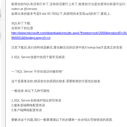
检查你的SQL有没有打补丁,没有的话要打上补丁,检查的方法是在查询分析器中运行:
select at @version
如果出来的版本号是8 dot 00.760以下,则表明你未安装sp3的补丁,要装上.
SQL补丁下载:
全部补丁的位置
http://www.microsoft.com/downloads/results.aspx?freetext=sql+2000&productID
96A551&DisplayLang=zh-cn
注意下载后,执行的时候是解压,要在解压后的目录中执行setup.bat才是真正的安装
2.SQL Server连接中的四个最常见错误:
一."SQL Server 不存在或访问被拒绝"
这个是最复杂的,错误发生的原因比较多,需要检查的方面也比较多.
一般说来,有以下几种可能性:
1,SQL Server名称或IP地址拼写有误
2,服务器端网络配置有误
3,客户端网络配置有误
要解决这个问题,我们一般要遵循以下的步骤来一步步找出导致错误的原因.