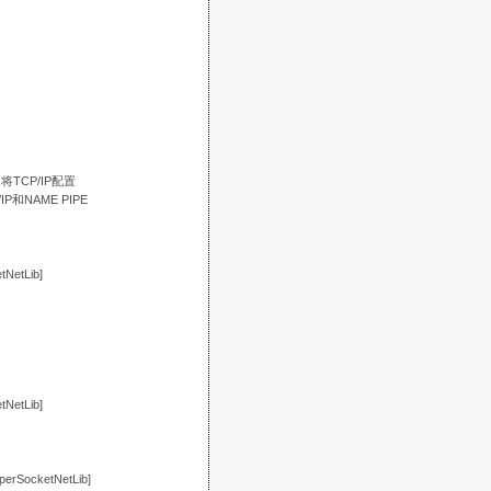
TCP/IP配置
P和NAME PIPE
NetLib]
NetLib]
rSocketNetLib]