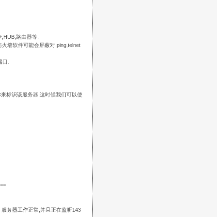
,HUB,路由器等.
软件可能会屏蔽对 ping,telnet
口.
来标识该服务器,这时候我们可以使
==
r 服务器工作正常,并且正在监听143