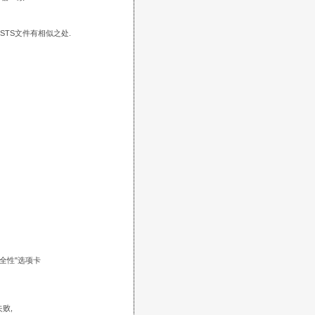
TS文件有相似之处.
"安全性"选项卡
失败,