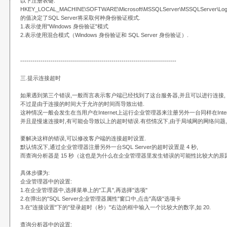
以下注册表键:
HKEY_LOCAL_MACHINE\SOFTWARE\Microsoft\MSSQLServer\MSSQLServer\Log
的值决定了SQL Server将采取何种身份验证模式.
1.表示使用"Windows 身份验证"模式
2.表示使用混合模式（Windows 身份验证和 SQL Server 身份验证）.
-----------------------------------------------------------------------------
三.提示连接超时
如果遇到第三个错误,一般而言表示客户端已经找到了这台服务器,并且可以进行连接,
不过是由于连接的时间大于允许的时间而导致出错.
这种情况一般会发生在当用户在Internet上运行企业管理器来注册另外一台同样在Inter
并且是慢速连接时,有可能会导致以上的超时错误.有些情况下,由于局域网的网络问题,
要解决这样的错误,可以修改客户端的连接超时设置.
默认情况下,通过企业管理器注册另外一台SQL Server的超时设置是 4 秒,
而查询分析器是 15 秒（这也是为什么在企业管理器里发生错误的可能性比较大的原因
具体步骤为:
企业管理器中的设置:
1.在企业管理器中,选择菜单上的"工具",再选择"选项"
2.在弹出的"SQL Server企业管理器属性"窗口中,点击"高级"选项卡
3.在"连接设置"下的"登录超时（秒）"右边的框中输入一个比较大的数字,如 20.
查询分析器中的设置: