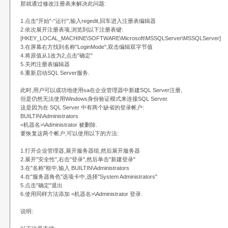
那就通过修改注册表来解决此问题:
1.点击"开始"-"运行",输入regedit,回车进入注册表编辑器
2.依次展开注册表项,浏览到以下注册表键:
[HKEY_LOCAL_MACHINE\SOFTWARE\Microsoft\MSSQLServer\MSSQLServer]
3.在屏幕右方找到名称"LoginMode",双击编辑双字节值
4.将原值从1改为2,点击"确定"
5.关闭注册表编辑器
6.重新启动SQL Server服务.
此时,用户可以成功地使用sa在企业管理器中新建SQL Server注册,
但是仍然无法使用Windows身份验证模式来连接SQL Server.
这是因为在 SQL Server 中有两个缺省的登录帐户:
BUILTIN\Administrators
<机器名>\Administrator 被删除.
要恢复这两个帐户,可以使用以下的方法:
1.打开企业管理器,展开服务器组,然后展开服务器
2.展开"安全性",右击"登录",然后单击"新建登录"
3.在"名称"框中,输入 BUILTIN\Administrators
4.在"服务器角色"选项卡中,选择"System Administrators"
5.点击"确定"退出
6.使用同样方法添加 <机器名>\Administrator 登录.
说明: