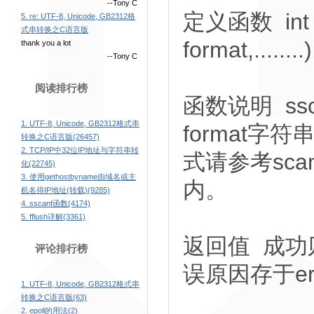
--Tony C
定义函数 int ssc
5. re: UTF-8, Unicode, GB2312格
式串转换之C语言版
format,........)
thank you a lot
--Tony C
阅读排行榜
函数说明 ss
1. UTF-8, Unicode, GB2312格式串
format
转换之C语言版(26457)
2. TCP/IP中32位IP地址与字符串转
式请参考sc
化(22745)
3. 使用gethostbyname由域名或主
内。
机名得IP地址(转载)(9285)
4. sscanf函数(4174)
5. fflush详解(3361)
返回值 成功
评论排行榜
误原因存于er
1. UTF-8, Unicode, GB2312格式串
转换之C语言版(63)
2. epoll的用法(2)