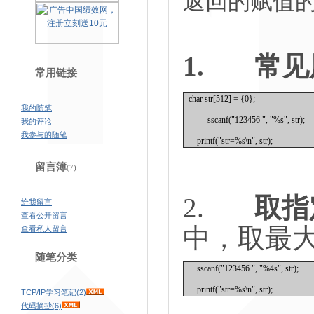
返回的赋值
1.
常见
常用链接
char str[512] = {0};
我的随笔
sscanf("123456 ", "%s", str);
我的评论
我参与的随笔
printf("str=%s\n", str);
留言簿
(7)
2.
取指
给我留言
查看公开留言
中，取最
查看私人留言
随笔分类
sscanf("123456 ", "%4s", str);
printf("str=%s\n", str);
TCP/IP学习笔记(2)
代码摘抄(6)