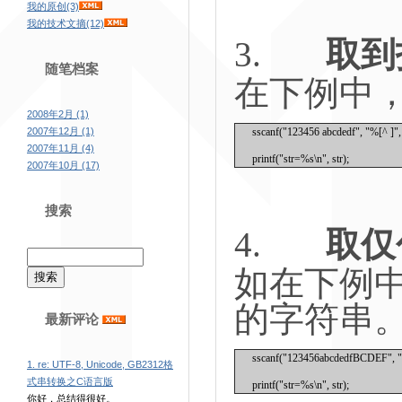
我的原创(3)
我的技术文摘(12)
3.
取到
随笔档案
在下例中
2008年2月 (1)
2007年12月 (1)
sscanf("123456 abcdedf", "%[^ ]", 
2007年11月 (4)
printf("str=%s\n", str);
2007年10月 (17)
搜索
4.
取仅
如在下例
的字符串
最新评论
sscanf("123456abcdedfBCDEF", "%[
1. re: UTF-8, Unicode, GB2312格
式串转换之C语言版
printf("str=%s\n", str);
你好，总结得很好。