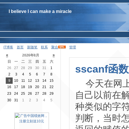
I believe I can make a miracle
IT博客
首页
新随笔
联系
聚合
管理
<
2026年8月
>
日
一
二
三
四
五
六
sscanf函数
26
27
28
29
30
31
1
2
3
4
5
6
7
8
今天在网上看
9
10
11
12
13
14
15
16
17
18
19
20
21
22
自己以前在解析一个
23
24
25
26
27
28
29
30
31
1
2
3
4
5
种类似的字符
判断，当时怎么