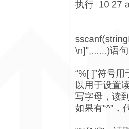
执行 10 27 
sscanf(strin
\n]",....
“%[ ]”符
以用于设置读取
写字母，读
如果有“^”