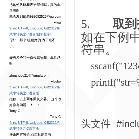
把这份代码和表给我好吗，真的非
常感谢
能否发到邮箱992092526@qq.com
5.
取到
--loq
2. re: UTF-8, Unicode, GB2312格
如在下例
式串转换之C语言版[未登录]
你好，那个 喳喳窝的 表下载不
符串。
了。
能否发给我一份代码给我。非常感
sscanf("1234
谢
zhuangbo214@gmail.com
printf("str=%
--bobo
3. re: UTF-8, Unicode, GB2312格
式串转换之C语言版
抱歉，以上两条回复欠妥。 这个表
好像有问题！！！！
Tony C
--Tony C
头文件 #inclu
4. re: UTF-8, Unicode, GB2312格
式串转换之C语言版
评论内容较长,点击标题查看