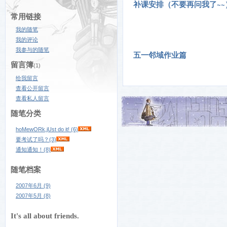
补课安排（不要再问我了~~
常用链接
我的随笔
我的评论
我参与的随笔
五一邻域作业篇
留言簿
(1)
给我留言
查看公开留言
查看私人留言
随笔分类
hoMewORk,jUst do it! (6)
要考试了吗？(3)
通知通知！(8)
随笔档案
2007年6月 (9)
2007年5月 (8)
It's all about friends.