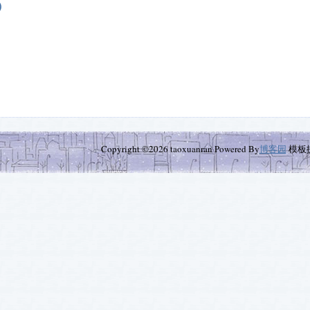
）
Copyright ©2026 taoxuanran Powered By
博客园
模板