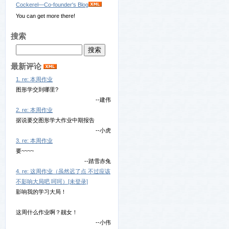
Cockerel—Co-founder's Blog
You can get more there!
搜索
最新评论
1. re: 本周作业
图形学交到哪里?
--建伟
2. re: 本周作业
据说要交图形学大作业中期报告
--小虎
3. re: 本周作业
要~~~~
--踏雪赤兔
4. re: 这周作业（虽然迟了点 不过应该
不影响大局吧 呵呵）[未登录]
影响我的学习大局！
这周什么作业啊？靓女！
--小伟