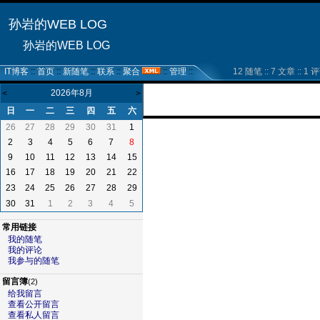
孙岩的WEB LOG
孙岩的WEB LOG
IT博客
::
首页
::
新随笔
::
联系
::
聚合
::
管理
::
12 随笔 :: 7 文章 :: 1 评论
2026年8月
<
>
日
一
二
三
四
五
六
26
27
28
29
30
31
1
2
3
4
5
6
7
8
9
10
11
12
13
14
15
16
17
18
19
20
21
22
23
24
25
26
27
28
29
30
31
1
2
3
4
5
常用链接
我的随笔
我的评论
我参与的随笔
留言簿
(2)
给我留言
查看公开留言
查看私人留言