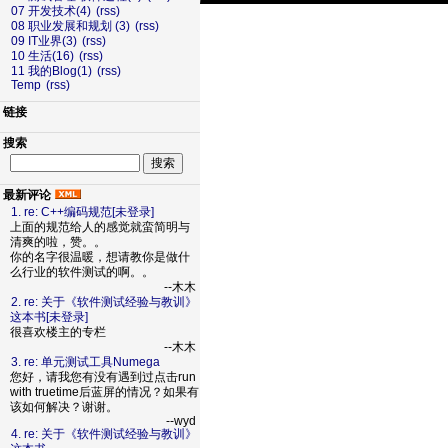
07 开发技术(4)
(rss)
08 职业发展和规划 (3)
(rss)
09 IT业界(3)
(rss)
10 生活(16)
(rss)
11 我的Blog(1)
(rss)
Temp
(rss)
链接
搜索
最新评论
1. re: C++编码规范[未登录]
上面的规范给人的感觉就蛮简明与
清爽的啦，赞。。
你的名字很温暖，想请教你是做什
么行业的软件测试的啊。。
--木木
2. re: 关于《软件测试经验与教训》
这本书[未登录]
很喜欢楼主的专栏
--木木
3. re: 单元测试工具Numega
您好，请我您有没有遇到过点击run
with truetime后蓝屏的情况？如果有
该如何解决？谢谢。
--wyd
4. re: 关于《软件测试经验与教训》