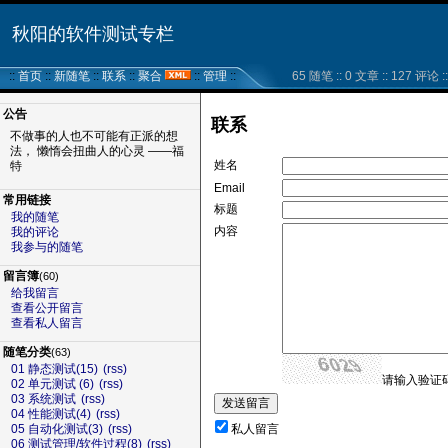
秋阳的软件测试专栏
::
首页
::
新随笔
::
联系
::
聚合
::
管理
::
65 随笔 :: 0 文章 :: 127 评论 ::
公告
联系
不做事的人也不可能有正派的想
法， 懒惰会扭曲人的心灵 ——福
姓名
特
Email
常用链接
标题
我的随笔
内容
我的评论
我参与的随笔
留言簿
(60)
给我留言
查看公开留言
查看私人留言
随笔分类
(63)
01 静态测试(15)
(rss)
请输入验证码
02 单元测试 (6)
(rss)
03 系统测试
(rss)
04 性能测试(4)
(rss)
私人留言
05 自动化测试(3)
(rss)
06 测试管理/软件过程(8)
(rss)