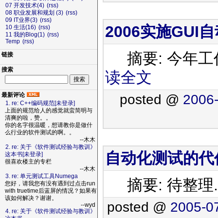
07 开发技术(4)
(rss)
08 职业发展和规划 (3)
(rss)
09 IT业界(3)
(rss)
2006实施GU
10 生活(16)
(rss)
11 我的Blog(1)
(rss)
Temp
(rss)
摘要: 今年工
链接
搜索
读全文
最新评论
posted @
2006-
1. re: C++编码规范[未登录]
上面的规范给人的感觉就蛮简明与
清爽的啦，赞。。
你的名字很温暖，想请教你是做什
么行业的软件测试的啊。。
--木木
2. re: 关于《软件测试经验与教训》
自动化测试的代
这本书[未登录]
很喜欢楼主的专栏
--木木
3. re: 单元测试工具Numega
摘要: 待整理.
您好，请我您有没有遇到过点击run
with truetime后蓝屏的情况？如果有
该如何解决？谢谢。
posted @
2005-0
--wyd
4. re: 关于《软件测试经验与教训》