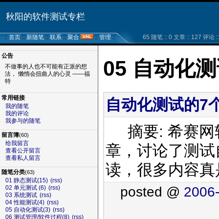
秋阳的软件测试专栏
::
首页
::
新随笔
::
联系
::
聚合
::
管理
::
65 随笔 :: 0 文章 :: 127 评论 ::
公告
05 自动化
不做事的人也不可能有正派的想
法， 懒惰会扭曲人的心灵 ——福
特
常用链接
自动化测试的7个
我的随笔
我的评论
我参与的随笔
摘要: 希赛网
留言簿
(60)
给我留言
章，讨论了测试
查看公开留言
查看私人留言
读，很多内容
随笔分类
(63)
01 静态测试(15)
(rss)
posted @
2006-
02 单元测试 (6)
(rss)
03 系统测试
(rss)
04 性能测试(4)
(rss)
05 自动化测试(3)
(rss)
06 测试管理/软件过程(8)
(rss)